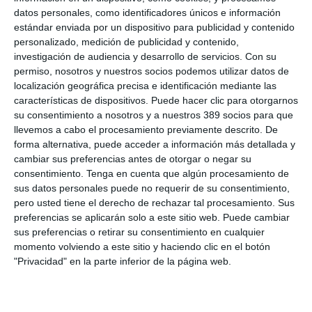
sector".
datos personales, como identificadores únicos e información
estándar enviada por un dispositivo para publicidad y contenido
El acuerdo lo han firmado la directora gerente de Apromes,
personalizado, medición de publicidad y contenido,
Beatriz García-Bernal
, y por parte de Michael Page su
investigación de audiencia y desarrollo de servicios.
Con su
responsable del área de Seguros, Banca y Servicios
permiso, nosotros y nuestros socios podemos utilizar datos de
Financieros,
Lucas Izquierdo
.
localización geográfica precisa e identificación mediante las
Para Apromes, "el acceso a talento especializado se ha
características de dispositivos. Puede hacer clic para otorgarnos
convertido en uno de los factores más importantes para el
su consentimiento a nosotros y a nuestros 389 socios para que
crecimiento sostenible de las corredurías, especialmente en un
llevemos a cabo el procesamiento previamente descrito. De
contexto marcado por la digitalización, la evolución normativa y
forma alternativa, puede acceder a información más detallada y
la creciente sofisticación de las demandas de clientes y
cambiar sus preferencias antes de otorgar o negar su
empresas".
consentimiento.
Tenga en cuenta que algún procesamiento de
Si quiere recibir diariamente y GRATIS noticias como
sus datos personales puede no requerir de su consentimiento,
esta, pinche aquí
pero usted tiene el derecho de rechazar tal procesamiento. Sus
preferencias se aplicarán solo a este sitio web. Puede cambiar
sus preferencias o retirar su consentimiento en cualquier
momento volviendo a este sitio y haciendo clic en el botón
"Privacidad" en la parte inferior de la página web.
LO ÚLTIMO
La verdad sobre la IA en el seguro: qué funciona ya y qué sigue
siendo una promesa