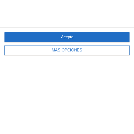
Acepto
MÁS OPCIONES
El seguro español activa dispositivos
especiales ante los últimos incendios
forestales