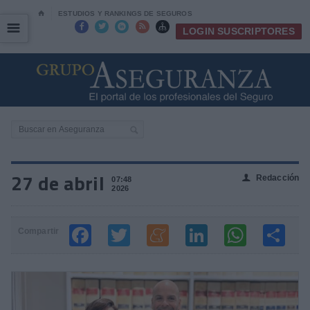
⌂
ESTUDIOS Y RANKINGS DE SEGUROS
☰
☰





LOGIN SUSCRIPTORES
27 de abril
Redacción
👤
07:48
2026
Compartir