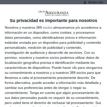
Redacción
👤
Su privacidad es importante para nosotros
Compartir
Nosotros y nuestros 389
socios
almacenamos y/o accedemos a
información en un dispositivo, como cookies, y procesamos
¿Qué es Mercado Previsor?
datos personales, como identificadores únicos e información
estándar enviada por un dispositivo para publicidad y contenido
Todo el sector conoce
Mercado Previsor
y su
personalizado, medición de publicidad y contenido,
significativa trayectoria durante 35 largos años. Sobran
investigación de audiencia y desarrollo de servicios.
Con su
las explicaciones sobre una revista que ha marcado la
permiso, nosotros y nuestros socios podemos utilizar datos de
línea editorial e informativa del sector desde que vio la
localización geográfica precisa e identificación mediante las
luz un mes de junio de 1982, con José Luis Morillo
características de dispositivos. Puede hacer clic para otorgarnos
siempre editando y dirigiendo la publicación, siempre al
su consentimiento a nosotros y a nuestros 389 socios para que
pie del cañón.
llevemos a cabo el procesamiento previamente descrito. De
El 31 de marzo de 2017 se cerró la compra de
Mercado
forma alternativa, puede acceder a información más detallada y
Previsor
por parte de
Grupo Aseguranza
, una
cambiar sus preferencias antes de otorgar o negar su
operación que supuso un cambio de manos pero no de
consentimiento.
Tenga en cuenta que algún procesamiento de
valores y raíces.
sus datos personales puede no requerir de su consentimiento,
pero usted tiene el derecho de rechazar tal procesamiento. Sus
Mercado Previsor
se mantiene como revista totalmente