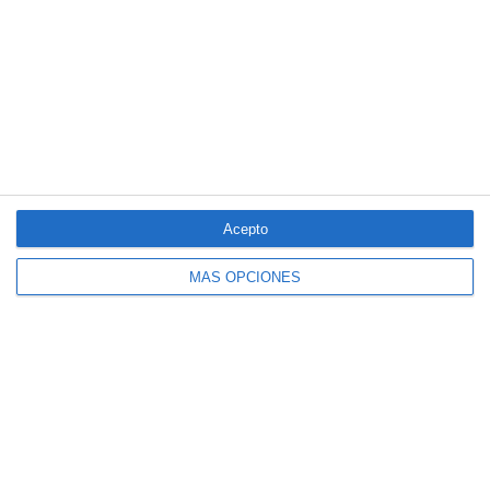
El seguro español activa dispositivos
especiales ante los últimos incendios
forestales
Acepto
MÁS OPCIONES