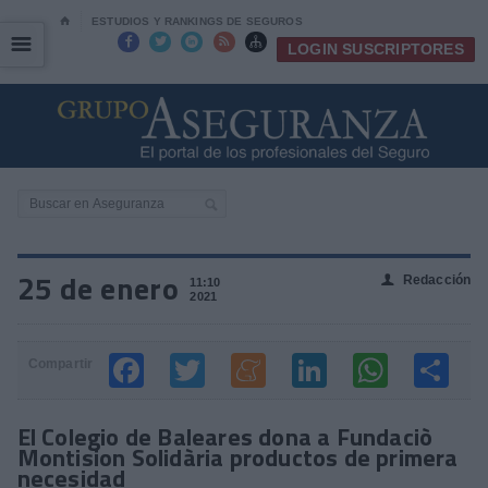
⌂
ESTUDIOS Y RANKINGS DE SEGUROS
☰
☰





LOGIN SUSCRIPTORES
25 de enero
Redacción
👤
11:10
2021
Compartir
El Colegio de Baleares dona a Fundaciò
Montision Solidària productos de primera
necesidad