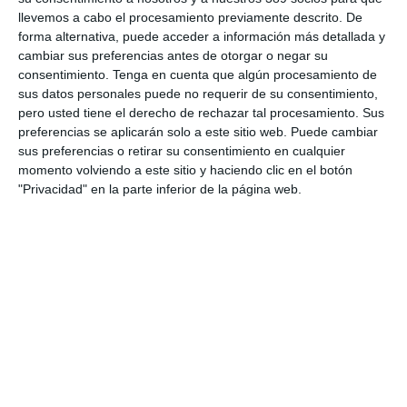
Avanza: "El seguro continúa canalizando el ahorro de las
llevemos a cabo el procesamiento previamente descrito. De
familias"
forma alternativa, puede acceder a información más detallada y
La movilidad internacional plantea nuevos retos para el seguro
cambiar sus preferencias antes de otorgar o negar su
de Decesos
consentimiento.
Tenga en cuenta que algún procesamiento de
Debate profesional: ¿el incendio de Madrid se considera hecho
sus datos personales puede no requerir de su consentimiento,
de la circulación?
pero usted tiene el derecho de rechazar tal procesamiento. Sus
preferencias se aplicarán solo a este sitio web. Puede cambiar
Por aquí pasan los planes de Mapfre para un nuevo año récord
sus preferencias o retirar su consentimiento en cualquier
en beneficio…y la principal amenaza
momento volviendo a este sitio y haciendo clic en el botón
La mayoría del seguro español cree que la economía no variará
"Privacidad" en la parte inferior de la página web.
en el segundo semestre
LO MÁS VISTO