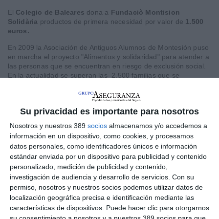
El
Colegio de Baleares
dona a
Fundaciò Montision
Solidària
productos de primera necesidad por valor de
1.500
euros.
En 2009 la Asociación de Antiguos Alumnos de Montesión puso
en marcha el proyecto "Alimentos y solidaridad" para atender a
las personas que se encuentran en riesgo de exclusión social.
En la actualidad se superan las 2.500 familias que se
benefician del proyecto. En total más de 6000 personas de los
cuales 1500 son menores de 10 años. La Asociación cuenta
con un voluntariado de más de 200 personas.
Su privacidad es importante para nosotros
Nosotros y nuestros 389
socios
almacenamos y/o accedemos a
información en un dispositivo, como cookies, y procesamos
LO ÚLTIMO
datos personales, como identificadores únicos e información
Reale asegura la 72ª edición del Festival Internacional de Teatro
estándar enviada por un dispositivo para publicidad y contenido
Clásico de Mérida
personalizado, medición de publicidad y contenido,
investigación de audiencia y desarrollo de servicios.
Con su
Aún quedan reglamentos pendientes para completar la Ley
permiso, nosotros y nuestros socios podemos utilizar datos de
5/2025 del seguro obligatorio
localización geográfica precisa e identificación mediante las
Swiss Re aumenta su beneficio neto un 9% hasta los 2.800
características de dispositivos. Puede hacer clic para otorgarnos
millones de dólares en el primer semestre
su consentimiento a nosotros y a nuestros 389 socios para que