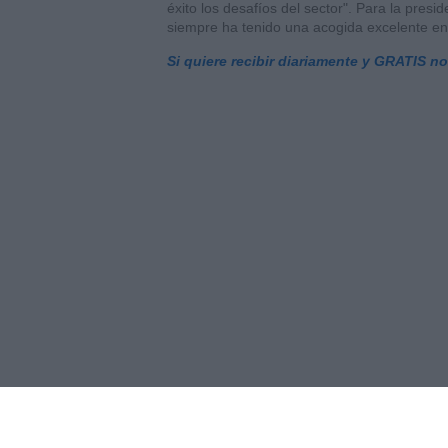
éxito los desafíos del sector". Para la presi
siempre ha tenido una acogida excelente entr
Si quiere recibir diariamente y GRATIS n