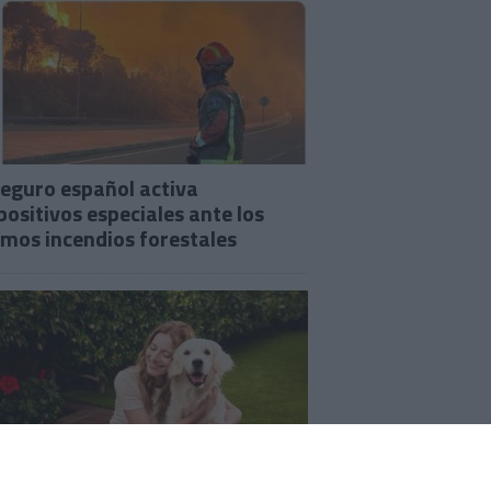
seguro español activa
positivos especiales ante los
imos incendios forestales