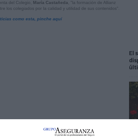
denta del Colegio,
María Castañeda
, "la formación de Allianz
e los colegiados por la calidad y utilidad de sus contenidos".
oticias como esta, pinche aquí
El 
dis
últ