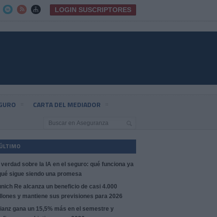
LOGIN SUSCRIPTORES



EGURO
CARTA DEL MEDIADOR
 ÚLTIMO
 verdad sobre la IA en el seguro: qué funciona ya
qué sigue siendo una promesa
nich Re alcanza un beneficio de casi 4.000
llones y mantiene sus previsiones para 2026
lianz gana un 15,5% más en el semestre y