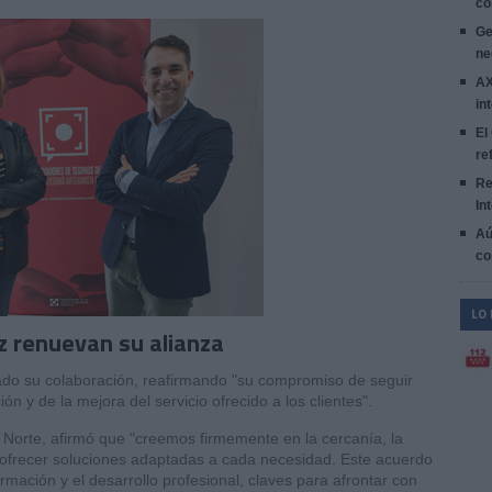
co
Ge
ne
AX
in
El
re
Re
In
Aú
co
LO
nz renuevan su alianza
do su colaboración, reafirmando "su compromiso de seguir
n y de la mejora del servicio ofrecido a los clientes".
l Norte, afirmó que "creemos firmemente en la cercanía, la
 ofrecer soluciones adaptadas a cada necesidad. Este acuerdo
mación y el desarrollo profesional, claves para afrontar con