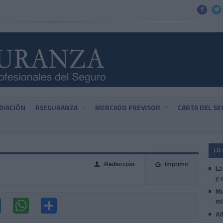


DIACIÓN
ASEGURANZA
MERCADO PREVISOR
CARTA DEL S
LO
Redacción
Imprimir
👤

La
y 
Mu
mi
Al