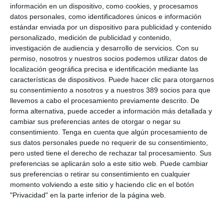
aseguradoras de Viaje cuenta con más de 5,7 millones de
información en un dispositivo, como cookies, y procesamos
asegurados, 6.000 puntos de distribución y más de 30 años de
datos personales, como identificadores únicos e información
experiencia.
estándar enviada por un dispositivo para publicidad y contenido
Para
Alberto Ocarranza
, presidente de Fecor, "la entrada de
personalizado, medición de publicidad y contenido,
Intermundial en el Grupo de Apoyo supone incorporar a una
investigación de audiencia y desarrollo de servicios.
Con su
compañía especializada en áreas de interés para los
permiso, nosotros y nuestros socios podemos utilizar datos de
corredores. Nuestro objetivo es que los corredores puedan
localización geográfica precisa e identificación mediante las
conocer de cerca soluciones que les ayuden a ampliar su
características de dispositivos. Puede hacer clic para otorgarnos
asesoramiento, detectar nuevas oportunidades de negocio y
su consentimiento a nosotros y a nuestros 389 socios para que
dar respuesta a necesidades de sus clientes".
llevemos a cabo el procesamiento previamente descrito. De
Por su parte,
Manuel López
, CEO de Intermundial, ha
forma alternativa, puede acceder a información más detallada y
señalado que "el canal de corredores es clave para entender
cambiar sus preferencias antes de otorgar o negar su
hacia dónde evoluciona el seguro, especialmente en ámbitos
consentimiento.
Tenga en cuenta que algún procesamiento de
como el viaje, donde las necesidades del cliente cambian
sus datos personales puede no requerir de su consentimiento,
constantemente. Formar parte de Fecor nos permite estar más
pero usted tiene el derecho de rechazar tal procesamiento. Sus
cerca de ese conocimiento, escuchar mejor al sector y aportar
preferencias se aplicarán solo a este sitio web. Puede cambiar
soluciones cada vez más especializadas. Para Intermundial, no
sus preferencias o retirar su consentimiento en cualquier
se trata solo de crecer, sino de hacerlo acompañando al
momento volviendo a este sitio y haciendo clic en el botón
corredor en ese proceso de transformación".
"Privacidad" en la parte inferior de la página web.
Si quiere recibir diariamente y GRATIS noticias como
esta, pinche aquí