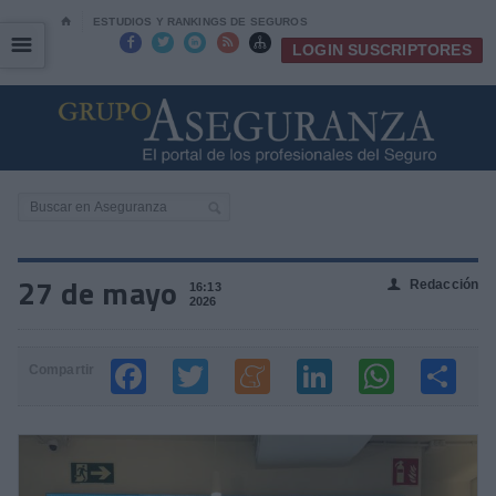
⌂
ESTUDIOS Y RANKINGS DE SEGUROS
☰
☰





LOGIN SUSCRIPTORES
27 de mayo
Redacción
👤
16:13
2026
Compartir