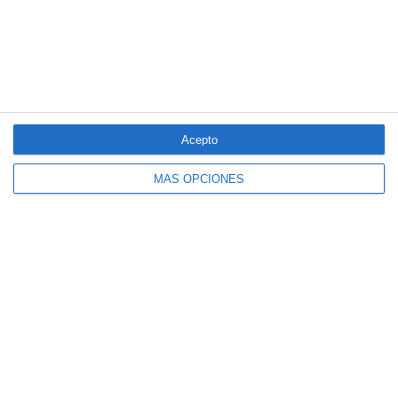
LO MÁS VISTO
Acepto
MÁS OPCIONES
El seguro español activa dispositivos
especiales ante los últimos incendios
forestales