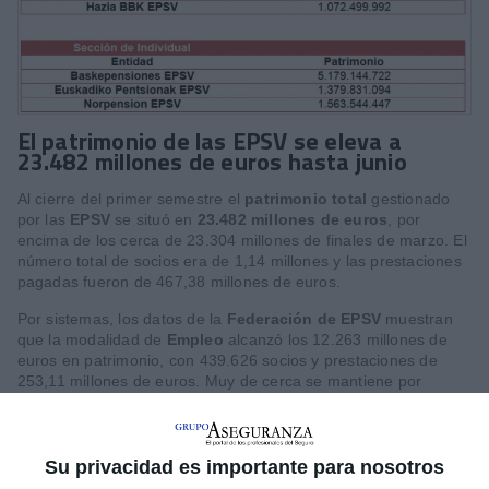
El patrimonio de las EPSV se eleva a
23.482 millones de euros hasta junio
Al cierre del primer semestre el
patrimonio total
gestionado
por las
EPSV
se situó en
23.482 millones de euros
, por
encima de los cerca de 23.304 millones de finales de marzo. El
número total de socios era de 1,14 millones y las prestaciones
pagadas fueron de 467,38 millones de euros.
Por sistemas, los datos de la
Federación de EPSV
muestran
que la modalidad de
Empleo
alcanzó los 12.263 millones de
euros en patrimonio, con 439.626 socios y prestaciones de
253,11 millones de euros. Muy de cerca se mantiene por
patrimonio gestionado la modalidad
Individual
con 11.180
millones de euros y 689.969 socios. En la de
Asociadas
el
patrimonio era de 32,53 millones de euros y en la de
Indiferenciadas
, de 5,2 millones de euros.
Su privacidad es importante para nosotros