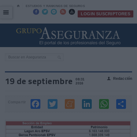
⌂
ESTUDIOS Y RANKINGS DE SEGUROS
☰
☰





LOGIN SUSCRIPTORES
19 de septiembre
Redacción
👤
08:31
2016
Compartir