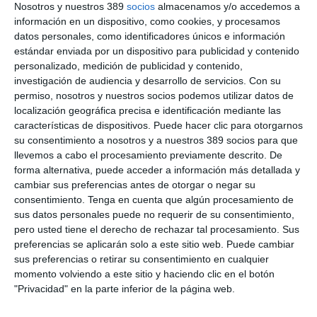
Nosotros y nuestros 389
socios
almacenamos y/o accedemos a
Lagun Aro EPS, líder en patrimonio en Empleo
información en un dispositivo, como cookies, y procesamos
En la modalidad de
Empleo
,
Lagun Aro EPSV
lidera el ranking
datos personales, como identificadores únicos e información
de patrimonio gestionado con 6.163 millones de euros, seguida
estándar enviada por un dispositivo para publicidad y contenido
de
Geroa Pentsionak
(1.668 millones) y
Hazia BBK
(1.072
personalizado, medición de publicidad y contenido,
millones).
investigación de audiencia y desarrollo de servicios.
Con su
permiso, nosotros y nuestros socios podemos utilizar datos de
En cuanto a la modalidad de
Individual
, la clasificación por
patrimonio hasta junio la encabeza
Baskepensiones
con
localización geográfica precisa e identificación mediante las
5.179 millones de euros, por delante de
Norpension
(1.563
características de dispositivos. Puede hacer clic para otorgarnos
millones) y
Euskadiko Pentsionak
(1.379 millones).
su consentimiento a nosotros y a nuestros 389 socios para que
llevemos a cabo el procesamiento previamente descrito. De
forma alternativa, puede acceder a información más detallada y
cambiar sus preferencias antes de otorgar o negar su
ARTÍCULOS RELACIONADOS
consentimiento.
Tenga en cuenta que algún procesamiento de
sus datos personales puede no requerir de su consentimiento,
pero usted tiene el derecho de rechazar tal procesamiento. Sus
El patrimonio de las EPSV alcanza los 22.500 millones de euros
preferencias se aplicarán solo a este sitio web. Puede cambiar
sus preferencias o retirar su consentimiento en cualquier
Las EPSV gestionan un patrimonio de 23.304 millones de euros
momento volviendo a este sitio y haciendo clic en el botón
hasta marzo
"Privacidad" en la parte inferior de la página web.
El patrimonio de las EPSV se eleva a 23.482 millones de euros hasta
junio