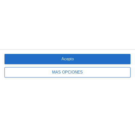
LO MÁS VISTO
Acepto
MÁS OPCIONES
El seguro español activa dispositivos
especiales ante los últimos incendios
forestales