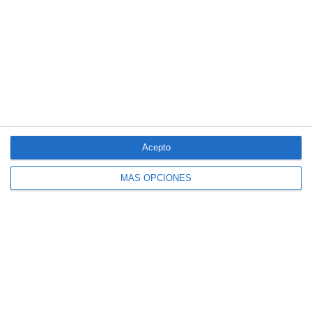
Acepto
MÁS OPCIONES
El seguro español activa dispositivos
especiales ante los últimos incendios
forestales