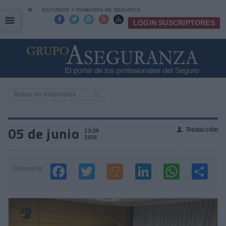
⌂
ESTUDIOS Y RANKINGS DE SEGUROS
☰
☰





LOGIN SUSCRIPTORES
05 de junio
Redacción
👤
13:29
2026
Compartir