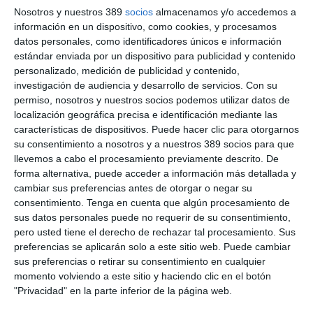
Nosotros y nuestros 389
socios
almacenamos y/o accedemos a
reclamaciones con especial atención al papel del comisario de
información en un dispositivo, como cookies, y procesamos
averías y a los principales Incoterms vigentes aplicables al
comercio internacional.
datos personales, como identificadores únicos e información
estándar enviada por un dispositivo para publicidad y contenido
La segunda parte de la sesión, más práctica, ha permitido a los
personalizado, medición de publicidad y contenido,
asistentes trabajar casos reales en los diferentes modos de
investigación de audiencia y desarrollo de servicios.
Con su
transporte: terrestre, aéreo, marítimo y combinado.
permiso, nosotros y nuestros socios podemos utilizar datos de
"Nuestro objetivo es que esta formación proporcione recursos
localización geográfica precisa e identificación mediante las
útiles y aplicables desde el primer día, que realmente marquen
características de dispositivos. Puede hacer clic para otorgarnos
la diferencia en la actividad profesional," ha destacado
Raúl
su consentimiento a nosotros y a nuestros 389 socios para que
Alberola,
responsable de Formación de ACS-CV, "el sector
llevemos a cabo el procesamiento previamente descrito. De
logístico y de transporte es importantísimo en la Comunidad
forma alternativa, puede acceder a información más detallada y
Valenciana y los corredores de seguros debemos estar a la
cambiar sus preferencias antes de otorgar o negar su
altura del desafío".
consentimiento.
Tenga en cuenta que algún procesamiento de
sus datos personales puede no requerir de su consentimiento,
Si quiere recibir diariamente y GRATIS noticias como
esta, pinche aquí
pero usted tiene el derecho de rechazar tal procesamiento. Sus
preferencias se aplicarán solo a este sitio web. Puede cambiar
sus preferencias o retirar su consentimiento en cualquier
momento volviendo a este sitio y haciendo clic en el botón
"Privacidad" en la parte inferior de la página web.
LO ÚLTIMO