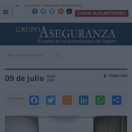
⌂
ESTUDIOS Y RANKINGS DE SEGUROS
☰
☰





LOGIN SUSCRIPTORES
09 de julio
Redacción
👤
08:07
2026
Compartir