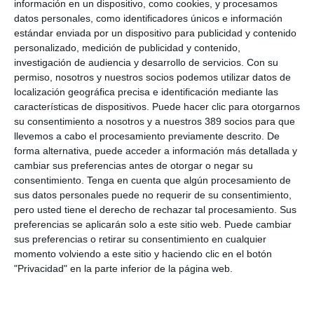
información en un dispositivo, como cookies, y procesamos
director mercantil,
Aurelio Gil
, quien repasó los ingresos
datos personales, como identificadores únicos e información
generados a través de las compañías aseguradoras a lo largo
estándar enviada por un dispositivo para publicidad y contenido
de 2025 y avanzó las previsiones de ingresos para 2026.
personalizado, medición de publicidad y contenido,
investigación de audiencia y desarrollo de servicios.
Con su
El tesorero,
Antonio Conejos,
presentó el presupuesto para
permiso, nosotros y nuestros socios podemos utilizar datos de
2026, que mantiene la continuidad respecto a las líneas de
actuación de años anteriores que fue aprobado por
localización geográfica precisa e identificación mediante las
unanimidad.
características de dispositivos. Puede hacer clic para otorgarnos
su consentimiento a nosotros y a nuestros 389 socios para que
Si quiere recibir diariamente y GRATIS noticias como
llevemos a cabo el procesamiento previamente descrito. De
esta, pinche aquí.
forma alternativa, puede acceder a información más detallada y
cambiar sus preferencias antes de otorgar o negar su
consentimiento.
Tenga en cuenta que algún procesamiento de
LO ÚLTIMO
sus datos personales puede no requerir de su consentimiento,
pero usted tiene el derecho de rechazar tal procesamiento. Sus
Reale asegura la 72ª edición del Festival Internacional de Teatro
preferencias se aplicarán solo a este sitio web. Puede cambiar
Clásico de Mérida
sus preferencias o retirar su consentimiento en cualquier
Aún quedan reglamentos pendientes para completar la Ley
momento volviendo a este sitio y haciendo clic en el botón
5/2025 del seguro obligatorio
"Privacidad" en la parte inferior de la página web.
Swiss Re aumenta su beneficio neto un 9% hasta los 2.800
millones de dólares en el primer semestre
Avanza: "El seguro continúa canalizando el ahorro de las