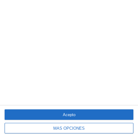
colaboración
Reale asegura la 72ª edición del Festival Internacional de Teatro
Clásico de Mérida
Aún quedan reglamentos pendientes para completar la Ley
5/2025 del seguro obligatorio
LO MÁS VISTO
Acepto
MÁS OPCIONES