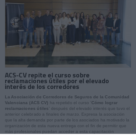
ACS-CV repite el curso sobre
reclamaciones útiles por el elevado
interés de los corredores
La Asociación de Corredores de Seguros de la Comunidad
Valenciana (ACS CV)
ha repetido el curso '
Cómo lograr
reclamaciones útiles
' después del elevado interés que tuvo el
anterior celebrado a finales de marzo. Expresa la asociación
que la alta demanda por parte de los asociados ha motivado la
organización de esta nueva entrega con el fin de permitir que
más profesionales puedan acceder a esta capacitación