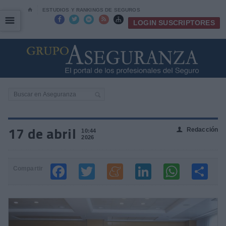
⌂
ESTUDIOS Y RANKINGS DE SEGUROS
☰
☰





LOGIN SUSCRIPTORES
17 de abril
Redacción
👤
10:44
2026
Compartir