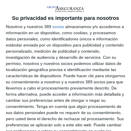
especializada.
El curso, dirigido a corredores y personal de corredurías, ha
ofrecido una visión práctica y actualizada sobre la redacción de
Su privacidad es importante para nosotros
reclamaciones eficaces dirigidas al
Servicio de Atención al
Nosotros y nuestros 389
socios
almacenamos y/o accedemos a
Cliente (SAC), el Defensor del Cliente y el Servicio de
información en un dispositivo, como cookies, y procesamos
Reclamaciones de la Dirección General de Seguros y
datos personales, como identificadores únicos e información
Fondos de Pensiones
(DGSFP).
estándar enviada por un dispositivo para publicidad y contenido
Se han explicado los principales aspectos normativos
personalizado, medición de publicidad y contenido,
relacionados con los métodos alternativos de solución de
investigación de audiencia y desarrollo de servicios.
Con su
conflictos, el régimen jurídico y los procedimientos aplicables
permiso, nosotros y nuestros socios podemos utilizar datos de
tanto al SAC como al Defensor del Cliente, así como el
localización geográfica precisa e identificación mediante las
funcionamiento del Servicio de Reclamaciones de la DGSFP.
características de dispositivos. Puede hacer clic para otorgarnos
Se ha complementado la formación con ejemplos reales de
su consentimiento a nosotros y a nuestros 389 socios para que
redacción asistida mediante herramientas de Inteligencia
Artificial, uno de los elementos más valorados por los
llevemos a cabo el procesamiento previamente descrito. De
asistentes por su utilidad inmediata en el ejercicio profesional.
forma alternativa, puede acceder a información más detallada y
cambiar sus preferencias antes de otorgar o negar su
La jornada ha vuelto a contar con la participación del
consentimiento.
Tenga en cuenta que algún procesamiento de
catedrático de Derecho Mercantil de la Universitat de València,
sus datos personales puede no requerir de su consentimiento,
Juan Bataller Grau
. También contó con la participación de
pero usted tiene el derecho de rechazar tal procesamiento. Sus
Raúl Alberola
, responsable de Formación de ACS CV, quien ha
preferencias se aplicarán solo a este sitio web. Puede cambiar
señalado que "las reclamaciones son una herramienta esencial
sus preferencias o retirar su consentimiento en cualquier
para defender los intereses del asegurado" y "nuestro objetivo