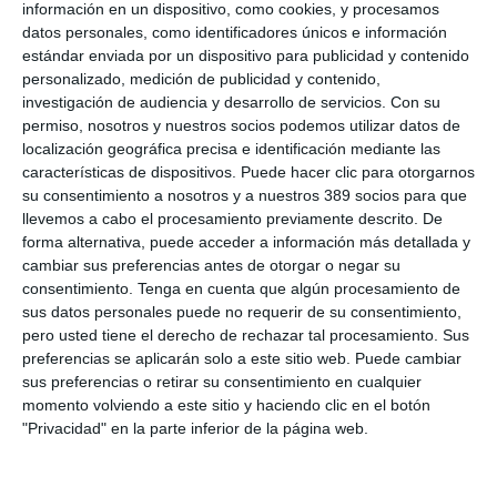
Martín Navaz
, presidente de Adecose, ha resaltado que
información en un dispositivo, como cookies, y procesamos
supone "un orgullo ver como cada vez más compañías
datos personales, como identificadores únicos e información
apuestan por adherirse a las Cartas de Condiciones,
estándar enviada por un dispositivo para publicidad y contenido
revalidando la importancia de estos acuerdos para consolidar
personalizado, medición de publicidad y contenido,
las bases de un ámbito jurídico cada día más complejo". Por su
investigación de audiencia y desarrollo de servicios.
Con su
parte,
Ricardo Sánchez
, General Manager de MetLife en
permiso, nosotros y nuestros socios podemos utilizar datos de
Iberia, indica que la entidad cree con firmeza "en el valor del
localización geográfica precisa e identificación mediante las
canal de corredores y en la importancia de construir relaciones
características de dispositivos. Puede hacer clic para otorgarnos
basadas en la confianza, la transparencia y la seguridad".
su consentimiento a nosotros y a nuestros 389 socios para que
Si quiere recibir diariamente y GRATIS noticias como esta,
llevemos a cabo el procesamiento previamente descrito. De
pinche aquí.
forma alternativa, puede acceder a información más detallada y
cambiar sus preferencias antes de otorgar o negar su
consentimiento.
Tenga en cuenta que algún procesamiento de
LO ÚLTIMO
sus datos personales puede no requerir de su consentimiento,
pero usted tiene el derecho de rechazar tal procesamiento. Sus
La verdad sobre la IA en el seguro: qué funciona ya y qué sigue
preferencias se aplicarán solo a este sitio web. Puede cambiar
siendo una promesa
sus preferencias o retirar su consentimiento en cualquier
Munich Re alcanza un beneficio de casi 4.000 millones y
momento volviendo a este sitio y haciendo clic en el botón
mantiene sus previsiones para 2026
"Privacidad" en la parte inferior de la página web.
Allianz gana un 15,5% más en el semestre y confirma sus
objetivos para 2026