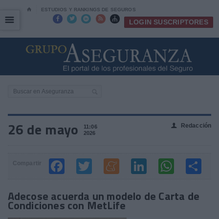
⌂
ESTUDIOS Y RANKINGS DE SEGUROS
☰
☰





LOGIN SUSCRIPTORES
26 de mayo
Redacción
👤
11:06
2026
Compartir
Adecose acuerda un modelo de Carta de
Condiciones con MetLife