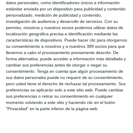
datos personales, como identificadores únicos e información
jornada, en la que participaron más de 150 expertos
estándar enviada por un dispositivo para publicidad y contenido
provenientes de organizaciones y grupos de interés
personalizado, medición de publicidad y contenido,
relacionados con el mercado asegurador, se debatió con los
investigación de audiencia y desarrollo de servicios.
Con su
responsables de Eiopa en los distintos paneles de discusión
sobre las implicaciones que los actos delegados puedan tener
permiso, nosotros y nuestros socios podemos utilizar datos de
para el sector cuando sean de aplicación.
localización geográfica precisa e identificación mediante las
características de dispositivos. Puede hacer clic para otorgarnos
su consentimiento a nosotros y a nuestros 389 socios para que
llevemos a cabo el procesamiento previamente descrito. De
forma alternativa, puede acceder a información más detallada y
LO ÚLTIMO
cambiar sus preferencias antes de otorgar o negar su
consentimiento.
Tenga en cuenta que algún procesamiento de
Reale asegura la 72ª edición del Festival Internacional de Teatro
sus datos personales puede no requerir de su consentimiento,
Clásico de Mérida
pero usted tiene el derecho de rechazar tal procesamiento. Sus
Aún quedan reglamentos pendientes para completar la Ley
preferencias se aplicarán solo a este sitio web. Puede cambiar
5/2025 del seguro obligatorio
sus preferencias o retirar su consentimiento en cualquier
Swiss Re aumenta su beneficio neto un 9% hasta los 2.800
momento volviendo a este sitio y haciendo clic en el botón
millones de dólares en el primer semestre
"Privacidad" en la parte inferior de la página web.
Avanza: "El seguro continúa canalizando el ahorro de las
familias"
La movilidad internacional plantea nuevos retos para el seguro