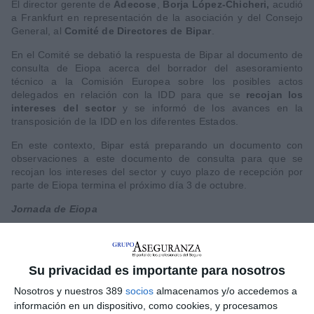
El director gerente de
Adecose
,
Borja López-Chicheri,
acudió
a Frankfurt en representación de la asociación y del Consejo
General, al
Comité de Directores de Bipar
.
En el Comité se debatió la respuesta de Bipar al documento de
consulta de Eiopa acerca del borrador del asesoramiento
técnico a la Comisión Europea sobre los posibles actos
delegados en relación con la IDD para que se
recojan los
intereses del sector
y se informó de los avances en la
transposición de la IDD en los diferentes Estados.
En este contexto, Bipar está preparando un documento con
observaciones a este documento de consulta para que se
recojan los intereses del sector y cuyo plazo de recepción por
parte de Eiopa termina el próximo día 3 de octubre.
Jornada de Eiopa
Borja López-Chicheri
también participó en Frankfurt en la
jornada abierta convocada por
Eiopa
sobre el desarrollo de la
Directiva de distribución de seguros (IDD)
, en particular
Su privacidad es importante para nosotros
sobre el documento de consulta acerca del borrador del
asesoramiento técnico a la Comisión Europea sobre los
Nosotros y nuestros 389
socios
almacenamos y/o accedemos a
posibles actos delegados en relación con la IDD que Eiopa
información en un dispositivo, como cookies, y procesamos
tiene previsto remitir a la Comisión en febrero de 2017. En esta