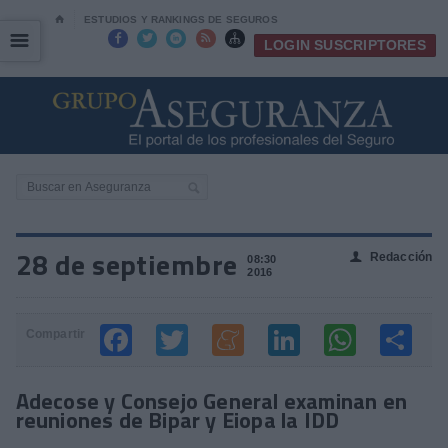
⌂
ESTUDIOS Y RANKINGS DE SEGUROS
☰
☰





LOGIN SUSCRIPTORES
28 de septiembre
Redacción
👤
08:30
2016
Compartir
Adecose y Consejo General examinan en
reuniones de Bipar y Eiopa la IDD