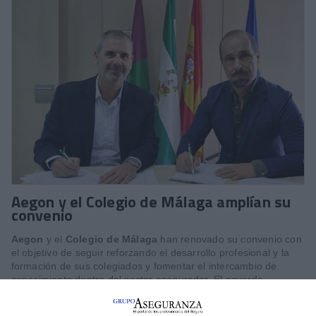
Aegon y el Colegio de Málaga amplían su
convenio
Aegon
y el
Colegio de Málaga
han renovado su convenio con
el objetivo de seguir reforzando el desarrollo profesional y la
formación de sus colegiados y fomentar el intercambio de
conocimiento dentro del sector asegurador. El acuerdo
contempla iniciativas como la organización de acciones
formativas, jornadas y encuentros profesionales relacionados