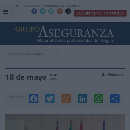
⌂
ESTUDIOS Y RANKINGS DE SEGUROS
☰
☰





LOGIN SUSCRIPTORES
18 de mayo
Redacción
👤
13:47
2026
Compartir