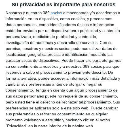
con la actualidad del sector asegurador, así como distintas
Su privacidad es importante para nosotros
acciones de difusión y colaboración institucional.
Nosotros y nuestros 389
socios
almacenamos y/o accedemos a
Joaquín Álvarez Espuny
, director territorial Zona Norte-Sur
información en un dispositivo, como cookies, y procesamos
Canal Mediadores de Aegon, valora que "la mediación es una
datos personales, como identificadores únicos e información
pieza clave dentro de nuestra estrategia y acuerdos como este
estándar enviada por un dispositivo para publicidad y contenido
nos permiten seguir fortaleciendo nuestra relación con los
personalizado, medición de publicidad y contenido,
profesionales del sector desde la cercanía y la colaboración.
investigación de audiencia y desarrollo de servicios.
Con su
Contar con un socio como el Colegio de Mediadores de
permiso, nosotros y nuestros socios podemos utilizar datos de
Seguros de Málaga es fundamental para continuar generando
valor y acompañar al mediador en su desarrollo profesional".
localización geográfica precisa e identificación mediante las
características de dispositivos. Puede hacer clic para otorgarnos
Por su lado,
Benito Rius
, presidente del Colegio, destaca que
su consentimiento a nosotros y a nuestros 389 socios para que
"la renovación de este acuerdo permite seguir impulsando
llevemos a cabo el procesamiento previamente descrito. De
iniciativas de formación y colaboración que resultan muy
forma alternativa, puede acceder a información más detallada y
positivas para nuestros colegiados. Trabajar junto a compañías
cambiar sus preferencias antes de otorgar o negar su
comprometidas con la mediación contribuye a fortalecer y
consentimiento.
Tenga en cuenta que algún procesamiento de
profesionalizar aún más el sector".
sus datos personales puede no requerir de su consentimiento,
Si quiere recibir diariamente y GRATIS noticias como
pero usted tiene el derecho de rechazar tal procesamiento. Sus
esta, pinche aquí
preferencias se aplicarán solo a este sitio web. Puede cambiar
sus preferencias o retirar su consentimiento en cualquier
momento volviendo a este sitio y haciendo clic en el botón
"Privacidad" en la parte inferior de la página web.