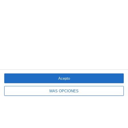
LO MÁS VISTO
Acepto
MÁS OPCIONES
El seguro español activa dispositivos
especiales ante los últimos incendios
forestales