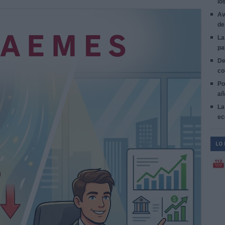
lo
Av
de
La
pa
De
co
Po
añ
La
ec
LO