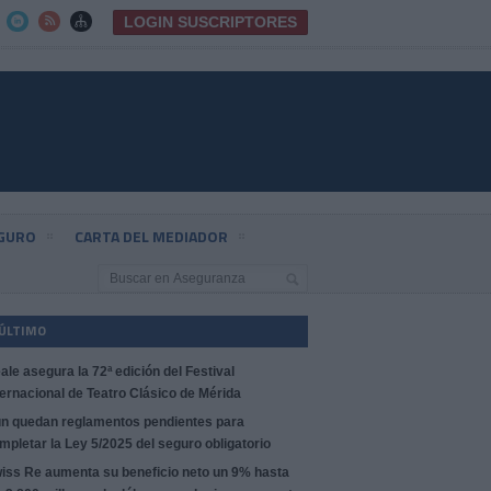
LOGIN SUSCRIPTORES



EGURO
CARTA DEL MEDIADOR
 ÚLTIMO
ale asegura la 72ª edición del Festival
ternacional de Teatro Clásico de Mérida
n quedan reglamentos pendientes para
mpletar la Ley 5/2025 del seguro obligatorio
iss Re aumenta su beneficio neto un 9% hasta