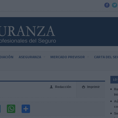


DIACIÓN
ASEGURANZA
MERCADO PREVISOR
CARTA DEL S
LO
Redacción
Imprimir
👤

Re
In
Aú
co
Sw