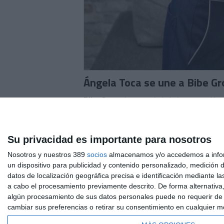
Ángela Toca se une a Bibe G
Bibe Group
ha anunciado la incorporación
objetivo de reforzar la estructura operativ
Toca cuenta con una dilatada experiencia en
compañías de referencia como PwC y Bymovil
Su privacidad es importante para nosotros
optimización y automatización en entornos i
Nosotros y nuestros 389
con una capacidad probada en la coordinaci
socios
almacenamos y/o accedemos a inform
un dispositivo para publicidad y contenido personalizado, medición d
Si quiere recibir diariamente y GRAT
datos de localización geográfica precisa e identificación mediante l
a cabo el procesamiento previamente descrito. De forma alternativa
algún procesamiento de sus datos personales puede no requerir de s
cambiar sus preferencias o retirar su consentimiento en cualquier mom
QUIÉNES SOMOS
CONTACTE
AVISO LEGAL
MA