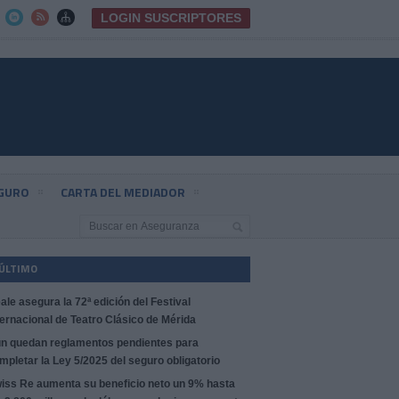
LOGIN SUSCRIPTORES



EGURO
CARTA DEL MEDIADOR
 ÚLTIMO
ale asegura la 72ª edición del Festival
ternacional de Teatro Clásico de Mérida
n quedan reglamentos pendientes para
mpletar la Ley 5/2025 del seguro obligatorio
iss Re aumenta su beneficio neto un 9% hasta