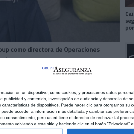
Cai
seg
por
roup como directora de Operaciones
 de
Ángela Toca
al cargo de directora de Operaciones, con el
a de la compañía en un momento de crecimiento sostenido.
 gestión operativa y transformación de procesos, adquirida en
. A lo largo de su carrera ha liderado proyectos de
nternacionales, combinando una visión estratégica del negocio
ón de equipos y la toma de decisiones basada en datos
ación en un dispositivo, como cookies, y procesamos datos personale
e publicidad y contenido, investigación de audiencia y desarrollo de ser
IS noticias como esta, pinche aquí
as características de dispositivos. Puede hacer clic para otorgarnos s
, puede acceder a información más detallada y cambiar sus preferenci
u consentimiento, pero usted tiene el derecho de rechazar tal procesa
ento volviendo a este sitio y haciendo clic en el botón "Privacidad" en
PA DEL SITIO
NORMAS DE USO
POLÍTICA DE PRIVACIDAD
POLÍTICA DE COOKI