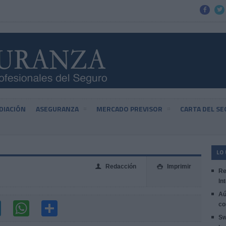


DIACIÓN
ASEGURANZA
MERCADO PREVISOR
CARTA DEL S
LO
Redacción
Imprimir
👤

Re
In
Aú
co
Sw