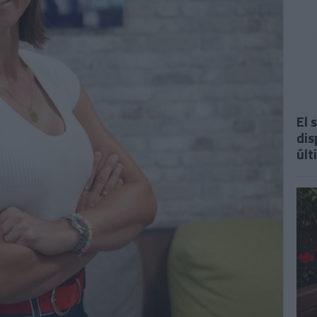
El 
dis
últ