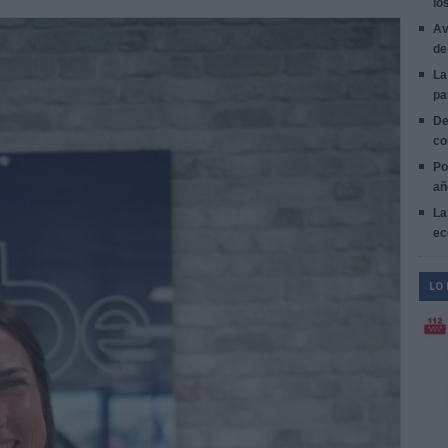
lo
Av
de
La
pa
De
co
Po
añ
La
ec
LO