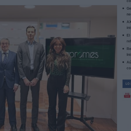
co
Ge
ne
AX
in
El
re
Re
In
Aú
co
LO