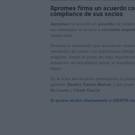
Apromes firma un acuerdo con
compliance de sus socios
Apromes
ha suscrito un
acuerdo
de colabo
sus asociados el acceso a
servicios espec
asegurador.
Destaca la asociación que el acuerdo respon
mediación de contar con estructuras sólida
exigente, desde el punto de vista regulatori
actuación: el compliance penal, el complianc
datos.
En la firma del acuerdo participaron el pre
gerente,
Beatriz García-Bernal
, y por part
de Lucas
y
César García
.
Si quiere recibir diariamente y GRATIS n