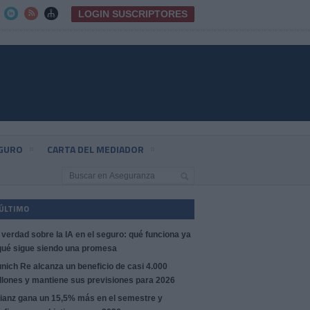
LOGIN SUSCRIPTORES



EGURO
CARTA DEL MEDIADOR
 ÚLTIMO
 verdad sobre la IA en el seguro: qué funciona ya
qué sigue siendo una promesa
nich Re alcanza un beneficio de casi 4.000
llones y mantiene sus previsiones para 2026
lianz gana un 15,5% más en el semestre y