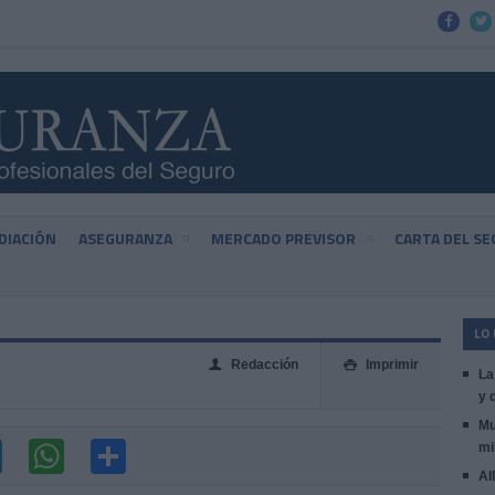


DIACIÓN
ASEGURANZA
MERCADO PREVISOR
CARTA DEL S
LO
Redacción
Imprimir
👤

La
y 
Mu
mi
Al