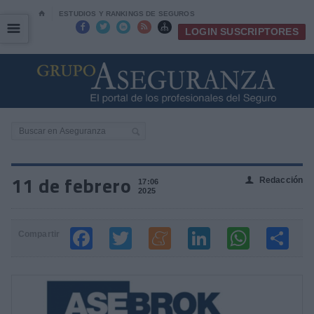
⌂
ESTUDIOS Y RANKINGS DE SEGUROS
☰
☰





LOGIN SUSCRIPTORES
11 de febrero
Redacción
👤
17:06
2025
Compartir