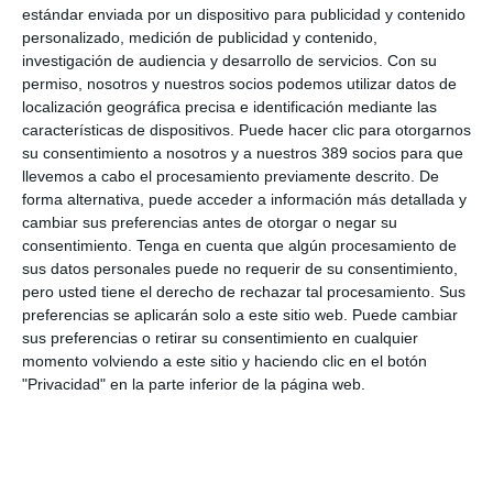
estándar enviada por un dispositivo para publicidad y contenido
con una
cartera intermediada por encima de los 15 millones
personalizado, medición de publicidad y contenido,
de euros
y unos
ingresos de 2,5 millones.
investigación de audiencia y desarrollo de servicios.
Con su
Si quiere recibir diariamente y GRATIS noticias como esta,
permiso, nosotros y nuestros socios podemos utilizar datos de
pinche aquí.
localización geográfica precisa e identificación mediante las
características de dispositivos. Puede hacer clic para otorgarnos
su consentimiento a nosotros y a nuestros 389 socios para que
LO ÚLTIMO
llevemos a cabo el procesamiento previamente descrito. De
forma alternativa, puede acceder a información más detallada y
Reale asegura la 72ª edición del Festival Internacional de Teatro
cambiar sus preferencias antes de otorgar o negar su
Clásico de Mérida
consentimiento.
Tenga en cuenta que algún procesamiento de
Aún quedan reglamentos pendientes para completar la Ley
sus datos personales puede no requerir de su consentimiento,
5/2025 del seguro obligatorio
pero usted tiene el derecho de rechazar tal procesamiento. Sus
preferencias se aplicarán solo a este sitio web. Puede cambiar
Swiss Re aumenta su beneficio neto un 9% hasta los 2.800
sus preferencias o retirar su consentimiento en cualquier
millones de dólares en el primer semestre
momento volviendo a este sitio y haciendo clic en el botón
Avanza: "El seguro continúa canalizando el ahorro de las
"Privacidad" en la parte inferior de la página web.
familias"
La movilidad internacional plantea nuevos retos para el seguro
de Decesos
Debate profesional: ¿el incendio de Madrid se considera hecho
de la circulación?