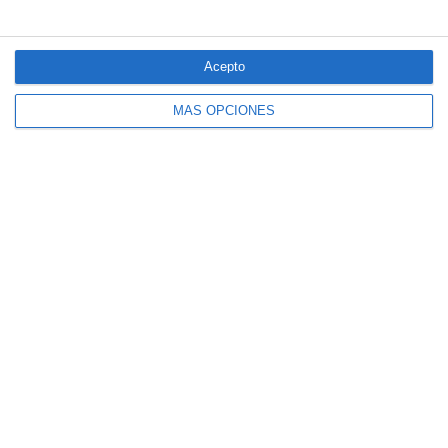
El seguro español activa dispositivos
especiales ante los últimos incendios
forestales
Acepto
MÁS OPCIONES
CaixaBank comercializará un seguro para
mascotas diseñado por SegurCaixa Adeslas