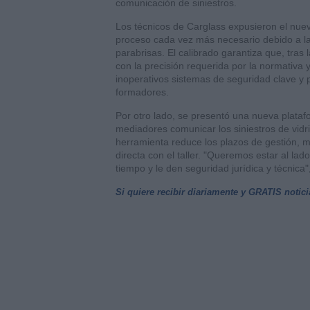
comunicación de siniestros.
Los técnicos de Carglass expusieron el nuev
proceso cada vez más necesario debido a la
parabrisas. El calibrado garantiza que, tras
con la precisión requerida por la normativa y
inoperativos sistemas de seguridad clave y p
formadores.
Por otro lado, se presentó una nueva platafo
mediadores comunicar los siniestros de vidri
herramienta reduce los plazos de gestión, me
directa con el taller. "Queremos estar al lad
tiempo y le den seguridad jurídica y técnica
Si quiere recibir diariamente y GRATIS notic