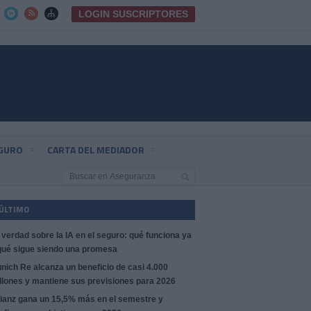
LOGIN SUSCRIPTORES



EGURO
CARTA DEL MEDIADOR
 ÚLTIMO
 verdad sobre la IA en el seguro: qué funciona ya
qué sigue siendo una promesa
nich Re alcanza un beneficio de casi 4.000
llones y mantiene sus previsiones para 2026
lianz gana un 15,5% más en el semestre y