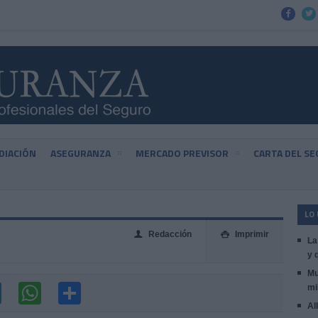


DIACIÓN
ASEGURANZA
MERCADO PREVISOR
CARTA DEL S
LO
Redacción
Imprimir
👤

La
y 
Mu
mi
Al