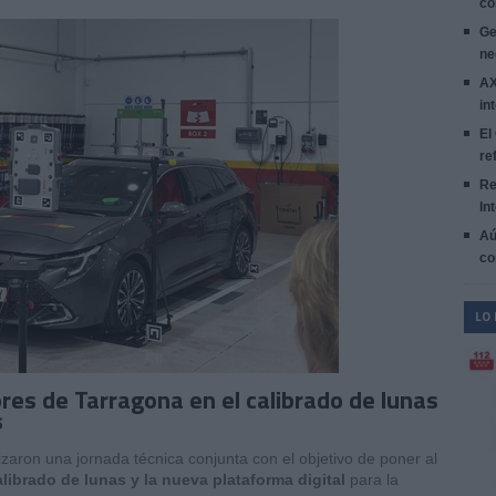
co
Ge
ne
AX
in
El
re
Re
In
Aú
co
LO
res de Tarragona en el calibrado de lunas
s
zaron una jornada técnica conjunta con el objetivo de poner al
alibrado de lunas y la nueva plataforma digital
para la