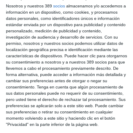
pusieron en valor la continuidad de una alianza estratégica
Nosotros y nuestros 389
socios
almacenamos y/o accedemos a
orientada al fortalecimiento del canal de mediación.
información en un dispositivo, como cookies, y procesamos
Subrayan que la colaboración trasciende el ámbito
datos personales, como identificadores únicos e información
estrictamente institucional y representa una "apuesta decidida
estándar enviada por un dispositivo para publicidad y contenido
por dotar a los mediadores colegiados de
herramientas que
personalizado, medición de publicidad y contenido,
contribuyan a mejorar su actividad diaria
". En sentido más
investigación de audiencia y desarrollo de servicios.
Con su
concreto, el acuerdo contempla el acceso de los colegiados a
permiso, nosotros y nuestros socios podemos utilizar datos de
formación especializada mediante programas educativos de
localización geográfica precisa e identificación mediante las
calidad y presentaciones detalladas sobre producto
características de dispositivos. Puede hacer clic para otorgarnos
específicos, así como una comunicación directa y cercana con
su consentimiento a nosotros y a nuestros 389 socios para que
la entidad, que favorece una gestión ágil de consultas e
incidencias cotidianas y una mejora del servicio con el uso de
llevemos a cabo el procesamiento previamente descrito. De
productos diseñados para optimizar el valor que el mediador
forma alternativa, puede acceder a información más detallada y
ofrece a sus clientes.
cambiar sus preferencias antes de otorgar o negar su
consentimiento.
Tenga en cuenta que algún procesamiento de
Si quiere recibir diariamente y GRATIS noticias como esta,
sus datos personales puede no requerir de su consentimiento,
pinche aquí.
pero usted tiene el derecho de rechazar tal procesamiento. Sus
preferencias se aplicarán solo a este sitio web. Puede cambiar
sus preferencias o retirar su consentimiento en cualquier
LO ÚLTIMO
momento volviendo a este sitio y haciendo clic en el botón
"Privacidad" en la parte inferior de la página web.
La verdad sobre la IA en el seguro: qué funciona ya y qué sigue
siendo una promesa