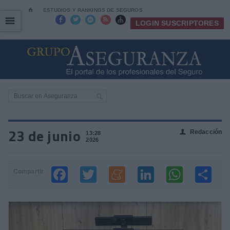
⌂
ESTUDIOS Y RANKINGS DE SEGUROS
☰
☰





LOGIN SUSCRIPTORES
23 de junio
Redacción
👤
13:28
2026
Compartir