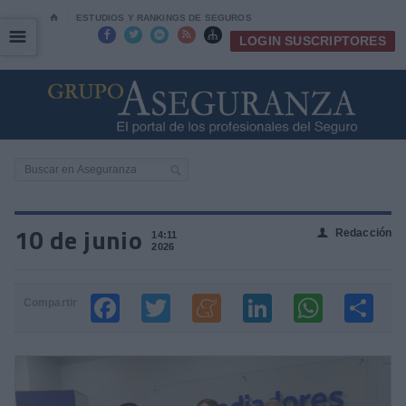
⌂
ESTUDIOS Y RANKINGS DE SEGUROS
☰
☰





LOGIN SUSCRIPTORES
10 de junio
Redacción
👤
14:11
2026
Compartir