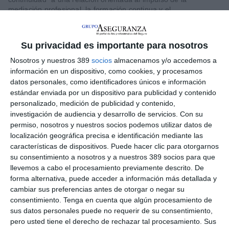
mediación profesional, la formación continua y el
fortalecimiento del sector asegurador en Asturias", inciden. En
la presentación del nuevo acuerdo, ratificado por el presidente
del Colegio,
Ignacio Friera
, y el director Comercial Noroeste
Su privacidad es importante para nosotros
de Allianz,
Alejandro Golán
, resaltaron que se renueva el
compromiso compartido con la profesionalización de la
Nosotros y nuestros 389
socios
almacenamos y/o accedemos a
mediación y con la puesta en marcha de actividades que
información en un dispositivo, como cookies, y procesamos
permitan a los profesionales seguir adaptándose a un entorno
datos personales, como identificadores únicos e información
cada vez más especializado y competitivo.
estándar enviada por un dispositivo para publicidad y contenido
personalizado, medición de publicidad y contenido,
Durante el encuentro de ambas entidades también se puso de
investigación de audiencia y desarrollo de servicios.
Con su
manifiesto la importancia de mantener alianzas estables para
continuar impulsando iniciativas de formación y actualización
permiso, nosotros y nuestros socios podemos utilizar datos de
profesional dirigidas a los mediadores.
localización geográfica precisa e identificación mediante las
características de dispositivos. Puede hacer clic para otorgarnos
Subraya el presidente del Colegio que "este acuerdo refleja la
su consentimiento a nosotros y a nuestros 389 socios para que
excelente colaboración existente con Allianz y la apuesta
llevemos a cabo el procesamiento previamente descrito. De
conjunta por seguir ofreciendo formación y espacios de
forma alternativa, puede acceder a información más detallada y
encuentro útiles para los profesionales del sector
". Desde
cambiar sus preferencias antes de otorgar o negar su
la aseguradora se mostró interés por la iniciativa impulsada
conjuntamente por el Colegio y la
Dirección General de
consentimiento.
Tenga en cuenta que algún procesamiento de
Planificación de la Formación Profesional del Principado
sus datos personales puede no requerir de su consentimiento,
de Asturias
para incorporar una asignatura vinculada al
pero usted tiene el derecho de rechazar tal procesamiento. Sus
seguro en los Ciclos Formativos de Grado Superior, proyecto