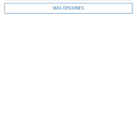
MÁS OPCIONES
El seguro español activa dispositivos
especiales ante los últimos incendios
forestales