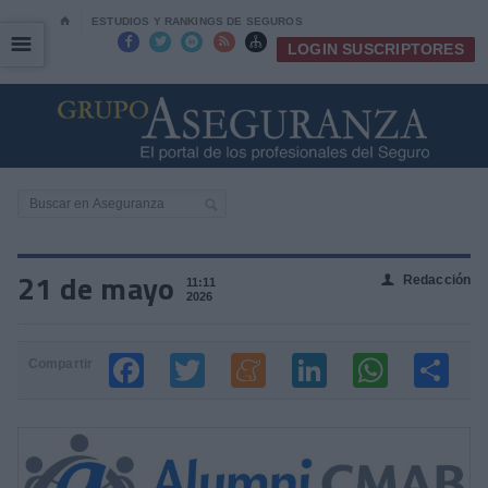
⌂
ESTUDIOS Y RANKINGS DE SEGUROS
☰
☰





LOGIN SUSCRIPTORES
21 de mayo
Redacción
👤
11:11
2026
Compartir