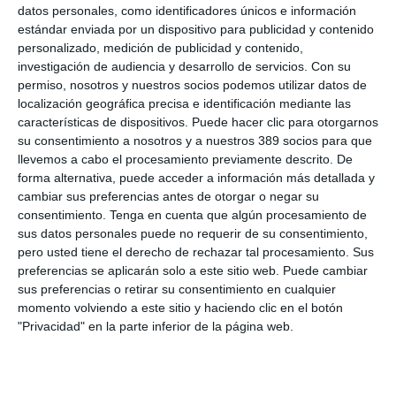
celebrará el próximo 28 de septiembre en L'Auditori de
datos personales, como identificadores únicos e información
Barcelona.
estándar enviada por un dispositivo para publicidad y contenido
personalizado, medición de publicidad y contenido,
Para formar parte de Alumni CMAB solo es necesario haber
investigación de audiencia y desarrollo de servicios.
Con su
cursado el Máster en Gestión de Empresas de Mediación de
permiso, nosotros y nuestros socios podemos utilizar datos de
Seguros y estar colegiado a título personal.
localización geográfica precisa e identificación mediante las
Si quiere recibir diariamente y GRATIS noticias como
características de dispositivos. Puede hacer clic para otorgarnos
esta, pinche aquí
su consentimiento a nosotros y a nuestros 389 socios para que
llevemos a cabo el procesamiento previamente descrito. De
forma alternativa, puede acceder a información más detallada y
LO ÚLTIMO
cambiar sus preferencias antes de otorgar o negar su
consentimiento.
Tenga en cuenta que algún procesamiento de
La verdad sobre la IA en el seguro: qué funciona ya y qué sigue
sus datos personales puede no requerir de su consentimiento,
siendo una promesa
pero usted tiene el derecho de rechazar tal procesamiento. Sus
preferencias se aplicarán solo a este sitio web. Puede cambiar
Munich Re alcanza un beneficio de casi 4.000 millones y
sus preferencias o retirar su consentimiento en cualquier
mantiene sus previsiones para 2026
momento volviendo a este sitio y haciendo clic en el botón
Allianz gana un 15,5% más en el semestre y confirma sus
"Privacidad" en la parte inferior de la página web.
objetivos para 2026
Generali dispara un 51,4% el beneficio operativo del negocio de
No Vida en España en el semestre
AXA XL adquiere S-RM, consultora especializada en inteligencia