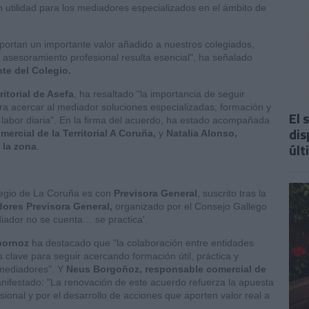
 utilidad para los mediadores especializados en el ámbito de
aportan un importante valor añadido a nuestros colegiados,
 asesoramiento profesional resulta esencial", ha señalado
te del Colegio.
itorial de Asefa
, ha resaltado "la importancia de seguir
ra acercar al mediador soluciones especializadas, formación y
El 
 labor diaria". En la firma del acuerdo, ha estado acompañada
dis
rcial de la Territorial A Coruña,
y
Natalia Alonso,
últ
 la zona
.
legio de La Coruña es con
Previsora General
, suscrito tras la
ores Previsora General,
organizado por el Consejo Gallego
diador no se cuenta… se practica'.
bornoz
ha destacado que "la colaboración entre entidades
 clave para seguir acercando formación útil, práctica y
 mediadores". Y
Neus Borgoñoz, responsable comercial de
nifestado: "La renovación de este acuerdo refuerza la apuesta
ional y por el desarrollo de acciones que aporten valor real a