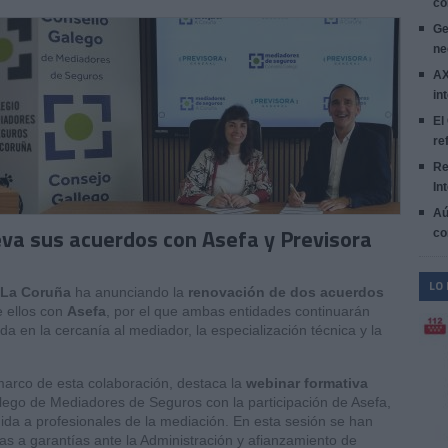
co
Ge
ne
AX
in
El
re
Re
In
Aú
eva sus acuerdos con Asefa y Previsora
co
LO
 La Coruña
ha anunciando la
renovación de dos acuerdos
 ellos con
Asefa
, por el que ambas entidades continuarán
 en la cercanía al mediador, la especialización técnica y la
marco de esta colaboración, destaca la
webinar formativa
lego de Mediadores de Seguros con la participación de Asefa,
igida a profesionales de la mediación. En esta sesión se han
s a garantías ante la Administración y afianzamiento de