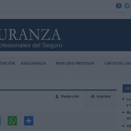


DIACIÓN
ASEGURANZA
MERCADO PREVISOR
CARTA DEL S
LO
Redacción
Imprimir
👤

La
y 
Mu
mi
Al