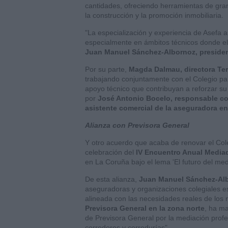
cantidades, ofreciendo herramientas de gran
la construcción y la promoción inmobiliaria.
"La especialización y experiencia de Asefa 
especialmente en ámbitos técnicos donde el
Juan Manuel Sánchez-Albornoz, presiden
Por su parte,
Magda Dalmau, directora Terr
trabajando conjuntamente con el Colegio pa
apoyo técnico que contribuyan a reforzar su
por
José Antonio Bocelo, responsable come
asistente comercial de la aseguradora en
Alianza con Previsora General
Y otro acuerdo que acaba de renovar el Co
celebración del
IV Encuentro Anual Mediad
en La Coruña bajo el lema 'El futuro del me
De esta alianza,
Juan Manuel Sánchez-Al
aseguradoras y organizaciones colegiales es
alineada con las necesidades reales de los
Previsora General en la zona norte
, ha ma
de Previsora General por la mediación profes
corredores y corredurías".