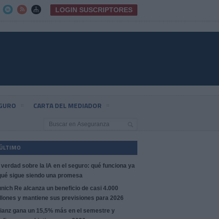
LOGIN SUSCRIPTORES



EGURO
CARTA DEL MEDIADOR
 ÚLTIMO
 verdad sobre la IA en el seguro: qué funciona ya
qué sigue siendo una promesa
nich Re alcanza un beneficio de casi 4.000
llones y mantiene sus previsiones para 2026
lianz gana un 15,5% más en el semestre y