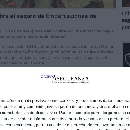
Cai
obre el seguro de Embarcaciones de
seg
por
140 asistentes -presencial y online- en una formación bajo el
s técnicos y responsabilidades'.
, responsable del Departamento de Embarcaciones de Recreo
able técnica de Producción, profundizó en las particularidades
ramo que adquiere especial relevancia con la llegada de la
idad náutica en la costa.
nsabilidad civil, el robo y vandalismo, las averías de
rítima y remolque, la remoción de restos y otras coberturas
bordaron aspectos técnicos de especial interés para los
tute Yacht Clauses, las exclusiones, la valoración de las
la cobertura durante los periodos de invernaje,
ación en un dispositivo, como cookies, y procesamos datos personale
e publicidad y contenido, investigación de audiencia y desarrollo de ser
IS noticias como esta, pinche aquí
as características de dispositivos. Puede hacer clic para otorgarnos s
, puede acceder a información más detallada y cambiar sus preferenci
u consentimiento, pero usted tiene el derecho de rechazar tal procesa