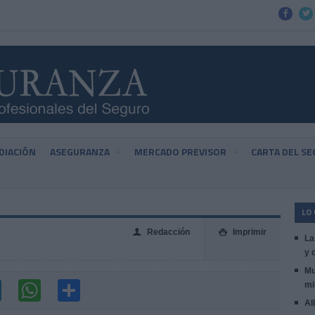


DIACIÓN
ASEGURANZA
MERCADO PREVISOR
CARTA DEL S
LO
Redacción
Imprimir
👤

La
y 
Mu
mi
Al