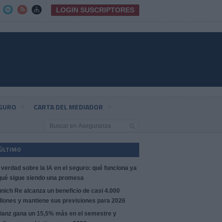
LOGIN SUSCRIPTORES



EGURO
CARTA DEL MEDIADOR
 ÚLTIMO
 verdad sobre la IA en el seguro: qué funciona ya
qué sigue siendo una promesa
nich Re alcanza un beneficio de casi 4.000
llones y mantiene sus previsiones para 2026
lianz gana un 15,5% más en el semestre y