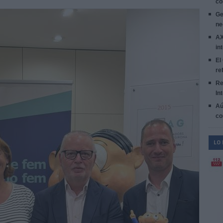
co
Ge
ne
AX
in
El
re
Re
In
Aú
co
LO