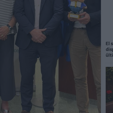
El 
dis
últ