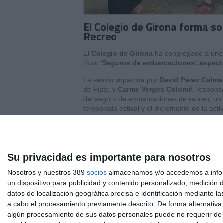
El Colegio de Girona forma s
Recreo
El
Colegio de Girona
ha congregado a unos 
título
'Seguros de embarcaciones: aspecto
La sesión impartida por
David Pérez Celma
de Fiatc, y
Carme Verges Colomé
, respons
del seguro de embarcaciones de recreo, un 
temporada estival y el incremento de la activ
Se analizaron cuestiones clave como la respo
maquinaria, los accidentes, la asistencia ma
habituales de estas pólizas. Asimismo, se a
profesionales de la mediación, como las Insti
Su privacidad es importante para nosotros
embarcaciones, los accesorios asegurados o 
Nosotros y nuestros 389
mantenimiento y transporte por carretera.
socios
almacenamos y/o accedemos a inform
un dispositivo para publicidad y contenido personalizado, medición d
Si quiere recibir diariamente y GRAT
datos de localización geográfica precisa e identificación mediante l
a cabo el procesamiento previamente descrito. De forma alternativa
algún procesamiento de sus datos personales puede no requerir de s