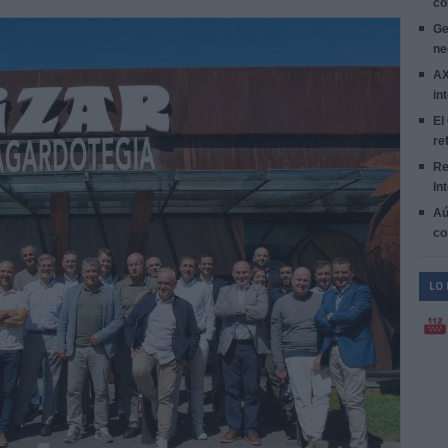
co
Ge
ne
AX
in
El
re
Re
In
Aú
co
LO