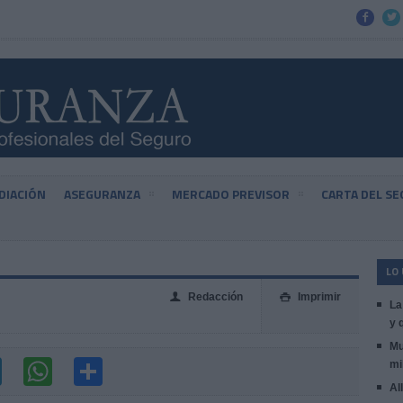


DIACIÓN
ASEGURANZA
MERCADO PREVISOR
CARTA DEL S
LO
Redacción
Imprimir
👤

La
y 
Mu
mi
Al