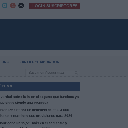
LOGIN SUSCRIPTORES



EGURO
CARTA DEL MEDIADOR
 ÚLTIMO
 verdad sobre la IA en el seguro: qué funciona ya
qué sigue siendo una promesa
nich Re alcanza un beneficio de casi 4.000
llones y mantiene sus previsiones para 2026
lianz gana un 15,5% más en el semestre y