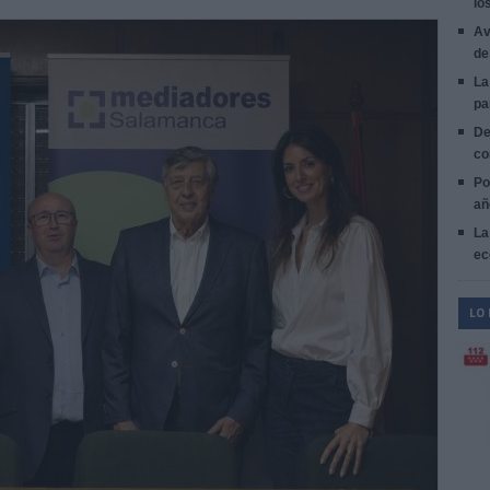
lo
Av
de
La
pa
De
co
Po
añ
La
ec
LO