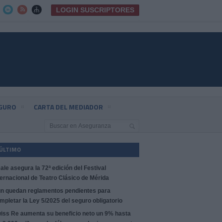
LOGIN SUSCRIPTORES



EGURO
CARTA DEL MEDIADOR
 ÚLTIMO
ale asegura la 72ª edición del Festival
ternacional de Teatro Clásico de Mérida
n quedan reglamentos pendientes para
mpletar la Ley 5/2025 del seguro obligatorio
iss Re aumenta su beneficio neto un 9% hasta