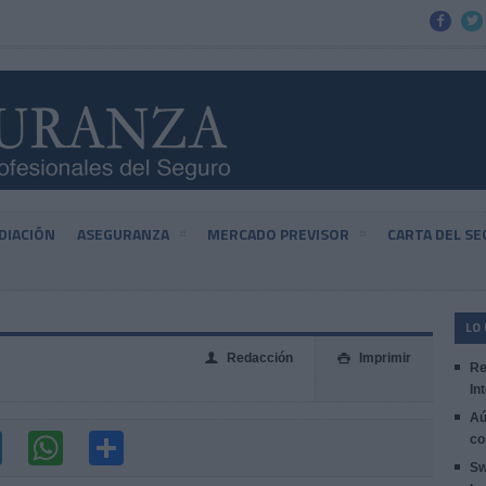


DIACIÓN
ASEGURANZA
MERCADO PREVISOR
CARTA DEL S
LO
Redacción
Imprimir
👤

Re
In
Aú
co
Sw