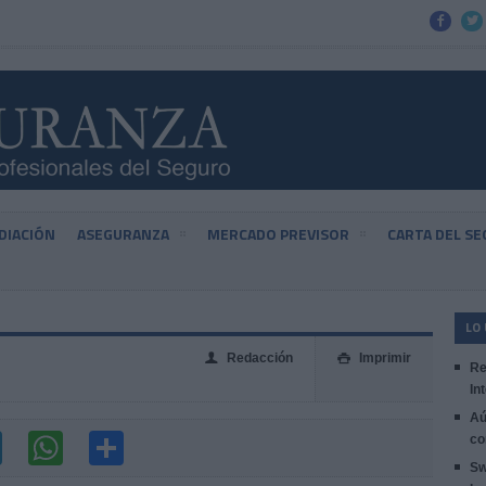


DIACIÓN
ASEGURANZA
MERCADO PREVISOR
CARTA DEL S
LO
Redacción
Imprimir
👤

Re
In
Aú
co
Sw