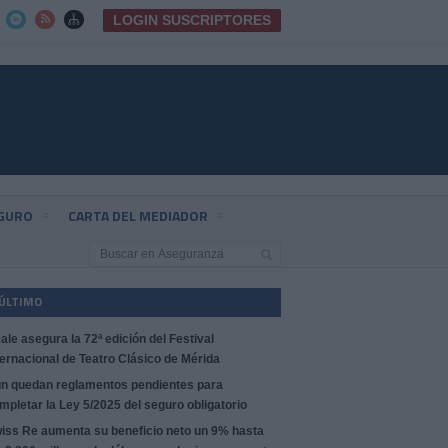
LOGIN SUSCRIPTORES



EGURO
CARTA DEL MEDIADOR
 ÚLTIMO
ale asegura la 72ª edición del Festival
ternacional de Teatro Clásico de Mérida
n quedan reglamentos pendientes para
mpletar la Ley 5/2025 del seguro obligatorio
iss Re aumenta su beneficio neto un 9% hasta