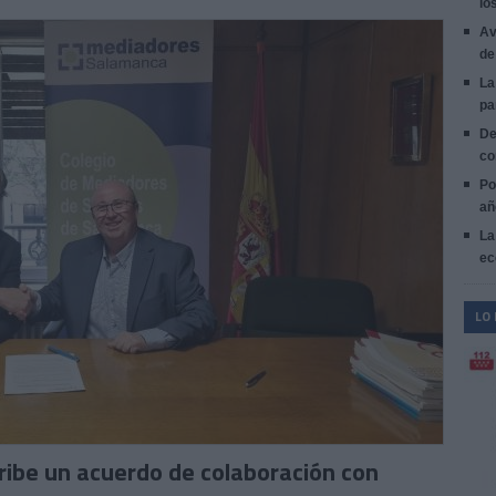
lo
Av
de
La
pa
De
co
Po
añ
La
ec
LO
ribe un acuerdo de colaboración con