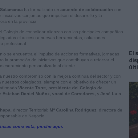
 Salamanca
ha formalizado un
acuerdo de colaboración
con
iniciativas conjuntas que impulsen el desarrollo y la
ora en la provincia.
l Colegio de consolidar alianzas con las principales compañías
colegiados el acceso a nuevas herramientas, soluciones
o profesional.
El 
enio se encuentra el impulso de acciones formativas, jornadas
dis
o la promoción de iniciativas que contribuyan a reforzar el
últ
asesoramiento personalizado al cliente.
a nuestro compromiso con la mejora continua del sector y con
nuestros colegiados, siempre con el objetivo de ofrecer un
a afirmado
Vicente Torre, presidente del Colegio de
or
Esteban Daniel Muñoz, vocal de Corredores,
y
José Luis
Chapa
, director Territorial;
Mª Carolina Rodríguez
, directora de
responsable de Negocio.
ticias como esta, pinche aquí.