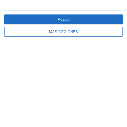
El seguro español activa dispositivos
especiales ante los últimos incendios
forestales
Acepto
MÁS OPCIONES
CaixaBank comercializará un seguro para
mascotas diseñado por SegurCaixa Adeslas