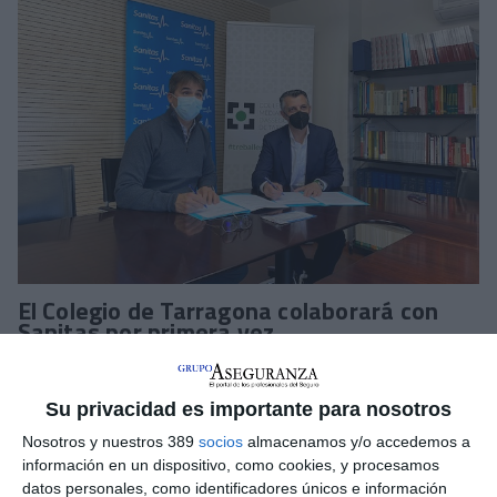
El Colegio de Tarragona colaborará con
Sanitas por primera vez
El
Colegio de Tarragona
acaba de firmar un convenio de
colaboración con
Sanitas
por
primera vez en la historia. Para
Su privacidad es importante para nosotros
el Colegio supone un avance muy importante, para
posicionarse entre los mejor valorados a nivel estatal, contar
Nosotros y nuestros 389
socios
almacenamos y/o accedemos a
con compañías líderes para poder ofrecer a sus colegiados la
información en un dispositivo, como cookies, y procesamos
mejor de las prestaciones y servicios a nivel profesional y
datos personales, como identificadores únicos e información
personal.