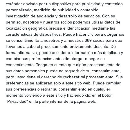
estándar enviada por un dispositivo para publicidad y contenido
El convenio se selló entre el presidente de la entidad,
Alex
personalizado, medición de publicidad y contenido,
Mestre
, y el director Territorial de Catalunya,
Israel Ranero,
y
investigación de audiencia y desarrollo de servicios.
Con su
se sentaron las bases para en un futuro próximo iniciar
permiso, nosotros y nuestros socios podemos utilizar datos de
diferentes acciones que sean provechosas para ambas partes.
localización geográfica precisa e identificación mediante las
características de dispositivos. Puede hacer clic para otorgarnos
su consentimiento a nosotros y a nuestros 389 socios para que
LO ÚLTIMO
llevemos a cabo el procesamiento previamente descrito. De
forma alternativa, puede acceder a información más detallada y
La verdad sobre la IA en el seguro: qué funciona ya y qué sigue
cambiar sus preferencias antes de otorgar o negar su
siendo una promesa
consentimiento.
Tenga en cuenta que algún procesamiento de
Munich Re alcanza un beneficio de casi 4.000 millones y
sus datos personales puede no requerir de su consentimiento,
mantiene sus previsiones para 2026
pero usted tiene el derecho de rechazar tal procesamiento. Sus
preferencias se aplicarán solo a este sitio web. Puede cambiar
Allianz gana un 15,5% más en el semestre y confirma sus
sus preferencias o retirar su consentimiento en cualquier
objetivos para 2026
momento volviendo a este sitio y haciendo clic en el botón
Generali dispara un 51,4% el beneficio operativo del negocio de
"Privacidad" en la parte inferior de la página web.
No Vida en España en el semestre
AXA XL adquiere S-RM, consultora especializada en inteligencia
corporativa y ciberseguridad
El Colegio de Castilla-La Mancha y Mapfre refuerzan su
colaboración