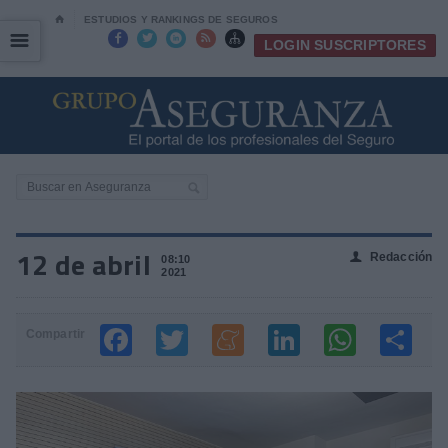
⌂
ESTUDIOS Y RANKINGS DE SEGUROS
☰
☰





LOGIN SUSCRIPTORES
12 de abril
Redacción
👤
08:10
2021
Compartir