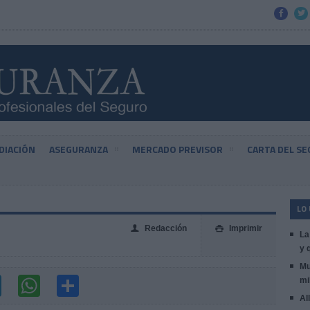


DIACIÓN
ASEGURANZA
MERCADO PREVISOR
CARTA DEL S
LO
Redacción
Imprimir
👤

La
y 
Mu
mi
Al