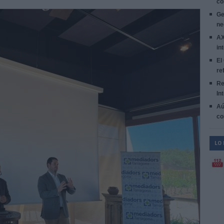
co
Ge
ne
AX
in
El
re
Re
In
Aú
co
LO