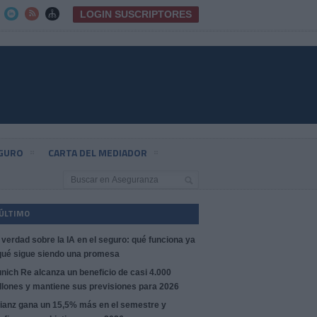
LOGIN SUSCRIPTORES



EGURO
CARTA DEL MEDIADOR
 ÚLTIMO
 verdad sobre la IA en el seguro: qué funciona ya
qué sigue siendo una promesa
nich Re alcanza un beneficio de casi 4.000
llones y mantiene sus previsiones para 2026
lianz gana un 15,5% más en el semestre y