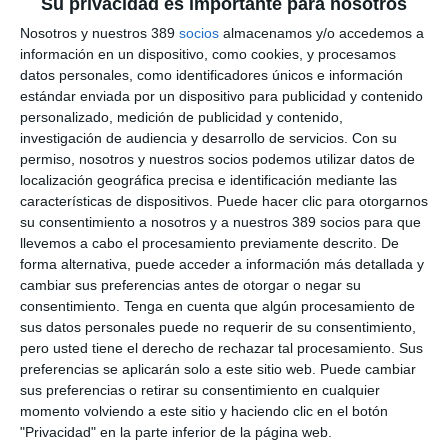
Su privacidad es importante para nosotros
compañías como Generali, con las que compartimos una visión
Nosotros y nuestros 389
socios
almacenamos y/o accedemos a
de futuro basada en la excelencia profesional y el valor de la
mediación como pieza clave en el mercado asegurador", ha
información en un dispositivo, como cookies, y procesamos
destacado
Rafael Cabello, presidente de Colmedse
, tras la
datos personales, como identificadores únicos e información
firma del acuerdo.
estándar enviada por un dispositivo para publicidad y contenido
personalizado, medición de publicidad y contenido,
Por su parte,
Sira del Cerro, directora Territorial Sureste de
investigación de audiencia y desarrollo de servicios.
Con su
Generali,
ha manifestado: "En Generali apostamos firmemente
permiso, nosotros y nuestros socios podemos utilizar datos de
por la figura del mediador como canal prioritario de distribución
localización geográfica precisa e identificación mediante las
y estratégico por el importante papel de asesor para los
características de dispositivos. Puede hacer clic para otorgarnos
clientes que desempeñan. Este acuerdo refuerza nuestro
compromiso con el territorio y con los profesionales que lo
su consentimiento a nosotros y a nuestros 389 socios para que
representan".
llevemos a cabo el procesamiento previamente descrito. De
forma alternativa, puede acceder a información más detallada y
En virtud de este acuerdo, ambas entidades organizarán
cambiar sus preferencias antes de otorgar o negar su
conjuntamente actividades formativas, jornadas técnicas y
consentimiento.
Tenga en cuenta que algún procesamiento de
encuentros profesionales dirigidos a los colegiados.
sus datos personales puede no requerir de su consentimiento,
Si quiere recibir diariamente y GRATIS noticias como esta,
pero usted tiene el derecho de rechazar tal procesamiento. Sus
pinche aquí.
preferencias se aplicarán solo a este sitio web. Puede cambiar
sus preferencias o retirar su consentimiento en cualquier
momento volviendo a este sitio y haciendo clic en el botón
LO ÚLTIMO
"Privacidad" en la parte inferior de la página web.