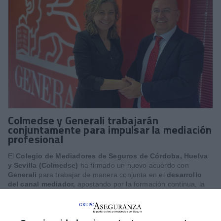
Colmedse y Generali trabajarán
conjuntamente para impulsar la mediación
profesional
El
Colegio de Mediadores de Seguros de Córdoba, Huelva
y Sevilla (Colmedse)
ha firmado un nuevo acuerdo con
Generali
para trabajar de manera conjunta en el
desarrollo
del canal mediador,
apostando por la formación continua, la
ética profesional y la modernización del sector asegurador en
Andalucía.
"Para Colmedse es fundamental contar con el respaldo de