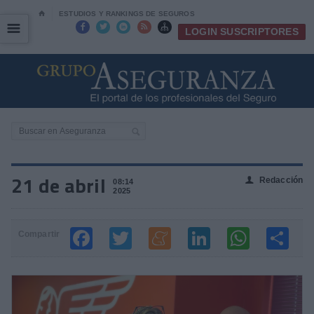
⌂
ESTUDIOS Y RANKINGS DE SEGUROS
☰
☰





LOGIN SUSCRIPTORES
21 de abril
Redacción
👤
08:14
2025
Compartir