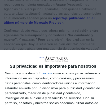
reconocen con cierta empatía en
Asase
(Asociación de
Agencias de Suscripción Españolas), con quienes hablamos
para analizar la situación actual de las agencias de suscripción
en el mercado español para un
reportaje publicado en el
último número de Mercado Previsor.
Confirman desde Asase que, ahora mismo,
la relación entre
agencias de suscripción y corredores "ha cambiado y
mucho"
. Y matizan:
"Pero para bien".
Nos explican en la
asociación que "hoy la situación es bien distinta" porque "el
corredor que trabaja con una agencia de suscripción ya sabe"
que ésta "no tiene ningún trato con el cliente final". Por tanto,
desde Asase recalcan que
el corredor ya entiende
perfectamente que la agencia de suscripción "no compite
Su privacidad es importante para nosotros
por su negocio"
y que está "para ayudarle a colocar riesgos
que de otra forma no sería posible". En Asase valoran que esta
Nosotros y nuestros 389
socios
almacenamos y/o accedemos a
relación "ha evolucionado" pasando "de la duda a la
información en un dispositivo, como cookies, y procesamos
colaboración estrecha". Incluso, van más allá: "Se ha
datos personales, como identificadores únicos e información
convertido en un pilar fundamental de toda nuestra actividad".
estándar enviada por un dispositivo para publicidad y contenido
En Asase, desde
personalizado, medición de publicidad y contenido,
Asase: "Cuando un corredor trabaja
que comenzó esta
investigación de audiencia y desarrollo de servicios.
Con su
nueva etapa,
con una agencia de suscripción, el
permiso, nosotros y nuestros socios podemos utilizar datos de
tienen el objetivo