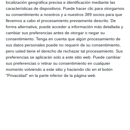
localización geográfica precisa e identificación mediante las
de reforzar el
desconocimiento desaparece rápido"
características de dispositivos. Puede hacer clic para otorgarnos
vínculo de las
su consentimiento a nosotros y a nuestros 389 socios para que
agencias de
llevemos a cabo el procesamiento previamente descrito. De
suscripción con todos los eslabones que forman parte del
forma alternativa, puede acceder a información más detallada y
sector asegurador, pero especialmente con la mediación. Por
cambiar sus preferencias antes de otorgar o negar su
ello, cuentan con el
proyecto 'Brokers Amigos'
para impulsar
el desarrollo de actividades conjuntas y fomentar sinergias con
consentimiento.
Tenga en cuenta que algún procesamiento de
este canal. De momento, un total de 15 brokers (2 de
sus datos personales puede no requerir de su consentimiento,
reaseguro) forman parte de esta red de colaboración.
pero usted tiene el derecho de rechazar tal procesamiento. Sus
preferencias se aplicarán solo a este sitio web. Puede cambiar
Si bien, aunque los corredores ya no miran con tanto
sus preferencias o retirar su consentimiento en cualquier
escepticismo a las agencias de suscripción, en Asase siguen
momento volviendo a este sitio y haciendo clic en el botón
notando que hay cierto desconocimiento entre algunos
"Privacidad" en la parte inferior de la página web.
mediadores sobre el papel que desempeñan las agencias en el
sector. "Todavía existe; menos que antes, claro, pero sigue
estando ahí", nos señalan desde la asociación, que de nuevo
se muestran comprensivos: "Es normal, hablamos de una
figura que, aunque lleva bastantes años en el mercado,
históricamente no ha tenido la visibilidad que se merece
".
Labor de divulgación
En Asase están convencidos de que la asociación ha
contribuido de manera notable a que los corredores estén más