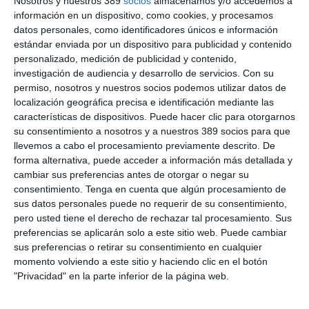
Nosotros y nuestros 389
socios
almacenamos y/o accedemos a
El presidente,
Domingo Elena
, el consejo de administración y
información en un dispositivo, como cookies, y procesamos
el director general,
Luis López Visús
, han participado en
datos personales, como identificadores únicos e información
dichos encuentros de forma telemática.
estándar enviada por un dispositivo para publicidad y contenido
personalizado, medición de publicidad y contenido,
Elena ha manifestado que este tipo de reuniones quieren
investigación de audiencia y desarrollo de servicios.
Con su
"atender a las peculiaridades de cada zona de forma más
activa, con más proximidad y cercanía". Añade que la "actitud,
permiso, nosotros y nuestros socios podemos utilizar datos de
el trabajo y la profesionalidad nos aseguran salir bien de este
localización geográfica precisa e identificación mediante las
duro momento". López Visús ha indicado que los encuentros
características de dispositivos. Puede hacer clic para otorgarnos
forman parte del compromiso del nuevo consejo de
su consentimiento a nosotros y a nuestros 389 socios para que
administración y que se orienta a "enriquecer más la oferta de
llevemos a cabo el procesamiento previamente descrito. De
valor de Espabrok cuyo objetivo es hacer fuertes, competitivas
forma alternativa, puede acceder a información más detallada y
y con garantía de crecimiento a toda y cada una de nuestras
cambiar sus preferencias antes de otorgar o negar su
corredurías", afirma.
consentimiento.
Tenga en cuenta que algún procesamiento de
sus datos personales puede no requerir de su consentimiento,
pero usted tiene el derecho de rechazar tal procesamiento. Sus
LO ÚLTIMO
preferencias se aplicarán solo a este sitio web. Puede cambiar
sus preferencias o retirar su consentimiento en cualquier
La verdad sobre la IA en el seguro: qué funciona ya y qué sigue
momento volviendo a este sitio y haciendo clic en el botón
siendo una promesa
"Privacidad" en la parte inferior de la página web.
Munich Re alcanza un beneficio de casi 4.000 millones y
mantiene sus previsiones para 2026