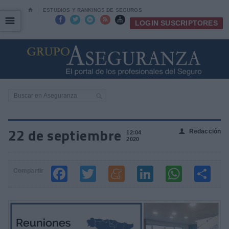
⌂
ESTUDIOS Y RANKINGS DE SEGUROS
☰
☰





LOGIN SUSCRIPTORES
22 de septiembre
Redacción
👤
12:04
2020
Compartir