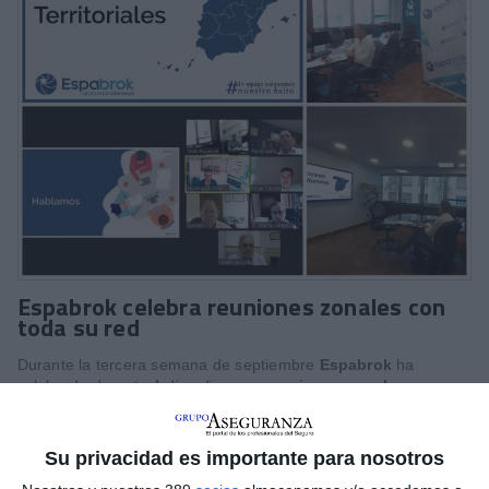
Espabrok celebra reuniones zonales con
toda su red
Durante la tercera semana de septiembre
Espabrok
ha
celebrado durante 4 días diversas
reuniones zonales
con
toda su red. El objetivo de estos encuentros es "mantener una
escucha activa e individualizada con las
97 corredurías
,
compartir buenas prácticas y exponer las distintas acciones a
Su privacidad es importante para nosotros
acometer" durante el
último cuatrimestre del año
.