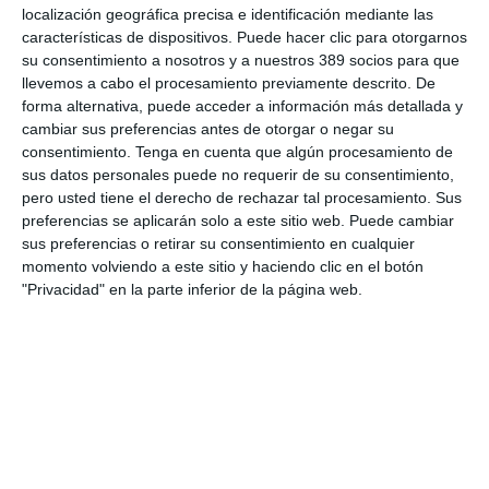
localización geográfica precisa e identificación mediante las
afirmó. Por otro lado apostó por la
sencillez
, de tal forma que
características de dispositivos. Puede hacer clic para otorgarnos
se eviten las malas interpretaciones que pueden llevar a
conflictos. Ponsoda considera también que el mercado de
su consentimiento a nosotros y a nuestros 389 socios para que
particulares aún tiene mucho recorrido a pesar de que el
llevemos a cabo el procesamiento previamente descrito. De
escenario ha cambiado mucho en los últimos tiempos. Para
forma alternativa, puede acceder a información más detallada y
conquistarlo hay que “ofrecer algo mejor y diferente”. El
cambiar sus preferencias antes de otorgar o negar su
responsable de ‘nuevos productos’ dedicó también parte de su
consentimiento.
Tenga en cuenta que algún procesamiento de
tiempo a animar a trabajar con las empresas. “Tenemos que
sus datos personales puede no requerir de su consentimiento,
aumentar nuestra cartera de empresas” creando productos de
pero usted tiene el derecho de rechazar tal procesamiento. Sus
calidad. De nuevo pidió la colaboración de la red para
preferencias se aplicarán solo a este sitio web. Puede cambiar
identificar las necesidades y poder hacer propuestas a las
sus preferencias o retirar su consentimiento en cualquier
compañías.
Punto que comparte
Victoriano Merelas
, quien
momento volviendo a este sitio y haciendo clic en el botón
tiene claro que hay que estudiar el mercado para conocer a
dónde se dirige. Para ello conocer lo que piensan nuestros
"Privacidad" en la parte inferior de la página web.
miembros es fundamental. “Necesitamos saber qué opinan
nuestros asociados para detectar cualquier sensibilización”. El
mercado es cambiante y los objetivos de la asociación se
tienen adecuar a él. “Hay que estar también siempre atentos a
la competencia”, dijo.
Desde los departamentos de marketing y tecnología, sus
responsables,
Vicente Santesteban
y
Domingo Elena
coincidieron en que tienen que “trabajar de la mano”. Ahora
el