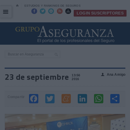
⌂
ESTUDIOS Y RANKINGS DE SEGUROS
☰
☰





LOGIN SUSCRIPTORES
23 de septiembre
Ana Amigo
👤
13:56
2016
Compartir