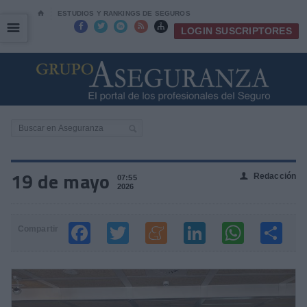
⌂
ESTUDIOS Y RANKINGS DE SEGUROS
☰
☰





LOGIN SUSCRIPTORES
19 de mayo
Redacción
👤
07:55
2026
Compartir