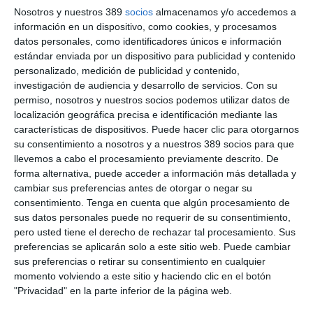
Nosotros y nuestros 389
socios
almacenamos y/o accedemos a
gestión eficiente y personalizada con los asegurados. También,
información en un dispositivo, como cookies, y procesamos
el análisis del funcionamiento de las redes de reparadores y la
importancia de optimizar procesos, evitar retrasos innecesarios
datos personales, como identificadores únicos e información
y agilizar los tiempos de resolución de los siniestros.
estándar enviada por un dispositivo para publicidad y contenido
personalizado, medición de publicidad y contenido,
Alberto Ocarranza
, presidente de Fecor, afirmó que "desde la
investigación de audiencia y desarrollo de servicios.
Con su
Federación agradecemos la transparencia y la voluntad de
permiso, nosotros y nuestros socios podemos utilizar datos de
Zurich por trabajar codo con codo con el corredor. Este es
localización geográfica precisa e identificación mediante las
precisamente uno de los valores de Fecor, actuar como un
características de dispositivos. Puede hacer clic para otorgarnos
puente entre aseguradoras y corredores que transforma las
dudas del día a día en procesos más eficientes y orientados al
su consentimiento a nosotros y a nuestros 389 socios para que
futuro, en beneficio de todo el sector y del cliente final".
llevemos a cabo el procesamiento previamente descrito. De
forma alternativa, puede acceder a información más detallada y
Si quiere recibir diariamente y GRATIS noticias como
cambiar sus preferencias antes de otorgar o negar su
esta, pinche aquí
consentimiento.
Tenga en cuenta que algún procesamiento de
sus datos personales puede no requerir de su consentimiento,
pero usted tiene el derecho de rechazar tal procesamiento. Sus
preferencias se aplicarán solo a este sitio web. Puede cambiar
sus preferencias o retirar su consentimiento en cualquier
LO ÚLTIMO
momento volviendo a este sitio y haciendo clic en el botón
"Privacidad" en la parte inferior de la página web.
Reale asegura la 72ª edición del Festival Internacional de Teatro
Clásico de Mérida