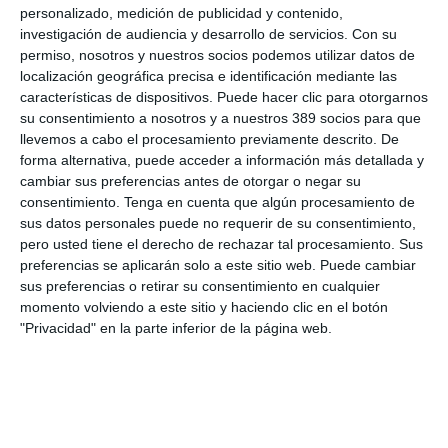
personalizado, medición de publicidad y contenido,
curso para este año.
investigación de audiencia y desarrollo de servicios.
Con su
permiso, nosotros y nuestros socios podemos utilizar datos de
localización geográfica precisa e identificación mediante las
LO ÚLTIMO
características de dispositivos. Puede hacer clic para otorgarnos
su consentimiento a nosotros y a nuestros 389 socios para que
La verdad sobre la IA en el seguro: qué funciona ya y qué sigue
llevemos a cabo el procesamiento previamente descrito. De
siendo una promesa
forma alternativa, puede acceder a información más detallada y
Munich Re alcanza un beneficio de casi 4.000 millones y
cambiar sus preferencias antes de otorgar o negar su
mantiene sus previsiones para 2026
consentimiento.
Tenga en cuenta que algún procesamiento de
Allianz gana un 15,5% más en el semestre y confirma sus
sus datos personales puede no requerir de su consentimiento,
objetivos para 2026
pero usted tiene el derecho de rechazar tal procesamiento. Sus
Generali dispara un 51,4% el beneficio operativo del negocio de
preferencias se aplicarán solo a este sitio web. Puede cambiar
No Vida en España en el semestre
sus preferencias o retirar su consentimiento en cualquier
momento volviendo a este sitio y haciendo clic en el botón
AXA XL adquiere S-RM, consultora especializada en inteligencia
"Privacidad" en la parte inferior de la página web.
corporativa y ciberseguridad
El Colegio de Castilla-La Mancha y Mapfre refuerzan su
colaboración
Reale asegura la 72ª edición del Festival Internacional de Teatro
Clásico de Mérida
Aún quedan reglamentos pendientes para completar la Ley