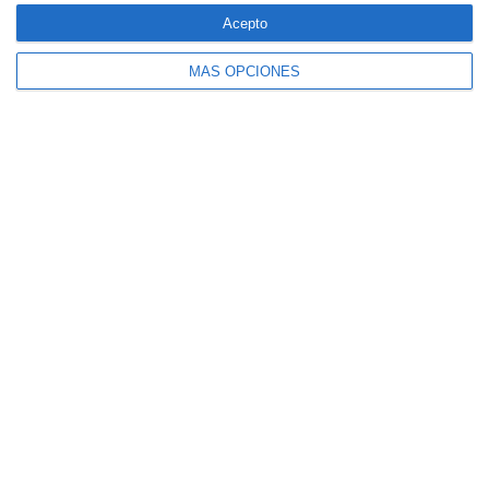
forestales
Acepto
MÁS OPCIONES
CaixaBank comercializará un seguro para
mascotas diseñado por SegurCaixa Adeslas