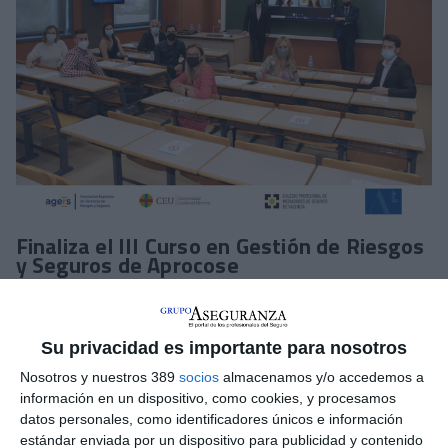
Finaliza el III Curso en Gestión de Riesgos
y Seguros de Aprocose
Aprocose
ha concluido la
III edición del Curso Superior en
Gestión de Riesgos y Seguros
que impulsa y que imparte
Agers
en la
Universidad CEU Cardenal Herrera
y que
Su privacidad es importante para nosotros
también cuenta con el apoyo del
Colegio de Mediadores de
Valencia
. Los alumnos realizaron el último examen de manera
Nosotros y nuestros 389
socios
almacenamos y/o accedemos a
presencial que consistió en una prueba teórica por la mañana y
información en un dispositivo, como cookies, y procesamos
otra práctica por la tarde.
datos personales, como identificadores únicos e información
estándar enviada por un dispositivo para publicidad y contenido
La asociación ha puesto en marcha una nueva edición del