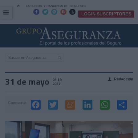
⌂
ESTUDIOS Y RANKINGS DE SEGUROS
☰
☰





LOGIN SUSCRIPTORES
31 de mayo
Redacción
👤
08:19
2021
Compartir