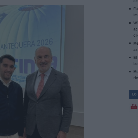
ec
Fu
im
WT
ac
cl
Me
as
El
be
Me
ri
LO