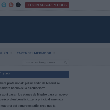
LOGIN SUSCRIPTORES



EGURO
CARTA DEL MEDIADOR
 ÚLTIMO
bate profesional: ¿el incendio de Madrid se
nsidera hecho de la circulación?
r aquí pasan los planes de Mapfre para un nuevo
o récord en beneficio…y la principal amenaza
 mayoría del seguro español cree que la