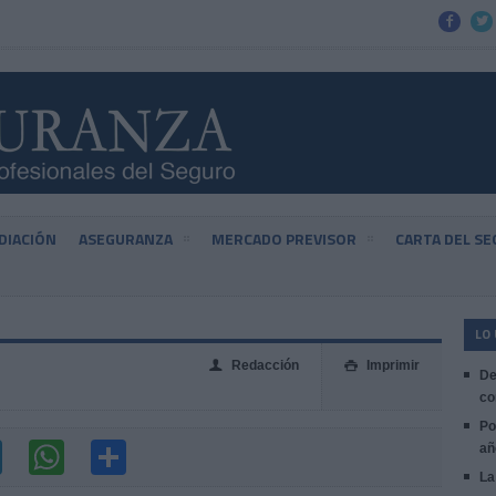


DIACIÓN
ASEGURANZA
MERCADO PREVISOR
CARTA DEL S
LO
Redacción
Imprimir
👤

De
co
Po
añ
La