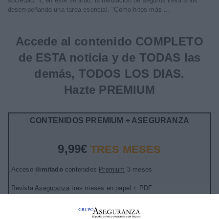
sociedad. Y, en este sentido, la mediación de seguros lleva años
desempeñando una tarea esencial. "Como hitos más ...
Accede al contenido COMPLETO
de ESTA noticia y de TODAS las
demás, TODOS LOS DIAS.
Hazte PREMIUM
CONTENIDOS PREMIUM + ASEGURANZA
9,99€
TRES MESES
Acceso
ilimitado
contenidos
Premium
3 meses
Revista
Aseguranza
tres meses en papel + PDF
Sin compromiso de permanencia