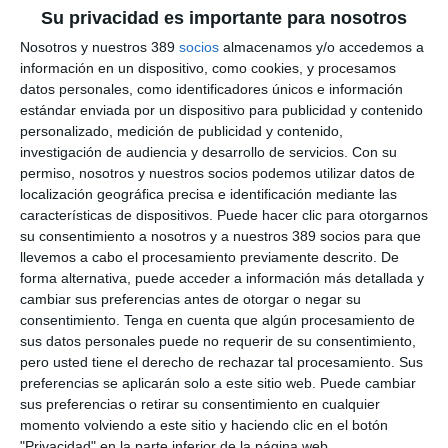
Después
19,99€ tres meses
Su privacidad es importante para nosotros
Nosotros y nuestros 389
socios
almacenamos y/o accedemos a
información en un dispositivo, como cookies, y procesamos
LO QUIERO
datos personales, como identificadores únicos e información
estándar enviada por un dispositivo para publicidad y contenido
personalizado, medición de publicidad y contenido,
investigación de audiencia y desarrollo de servicios.
Con su
CONTENIDOS PREMIUM + ASEGURANZA
permiso, nosotros y nuestros socios podemos utilizar datos de
localización geográfica precisa e identificación mediante las
69€
AL AÑO
características de dispositivos. Puede hacer clic para otorgarnos
su consentimiento a nosotros y a nuestros 389 socios para que
ilimitado
Premium
Acceso
contenidos
durante 1 año
llevemos a cabo el procesamiento previamente descrito. De
forma alternativa, puede acceder a información más detallada y
Aseguranza
Revista
1 año en papel + PDF
cambiar sus preferencias antes de otorgar o negar su
consentimiento.
Tenga en cuenta que algún procesamiento de
Sin compromiso de permanencia
sus datos personales puede no requerir de su consentimiento,
pero usted tiene el derecho de rechazar tal procesamiento. Sus
73€/año
Después
preferencias se aplicarán solo a este sitio web. Puede cambiar
sus preferencias o retirar su consentimiento en cualquier
momento volviendo a este sitio y haciendo clic en el botón
LO QUIERO
"Privacidad" en la parte inferior de la página web.