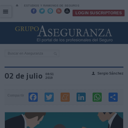
⌂
ESTUDIOS Y RANKINGS DE SEGUROS
☰
☰





LOGIN SUSCRIPTORES
02 de julio
Sergio Sánchez
👤
08:51
2019
Compartir