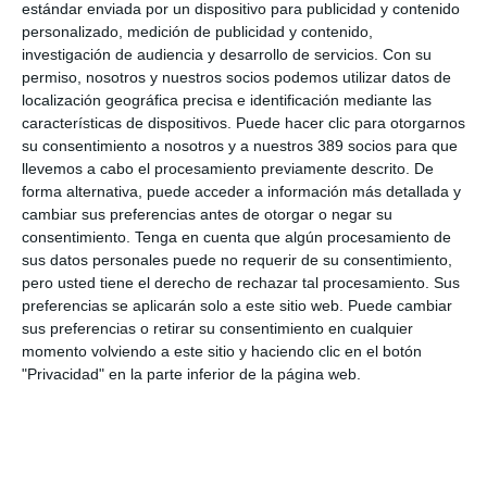
estándar enviada por un dispositivo para publicidad y contenido
El blog funcionará como un espacio abierto y dirigido al público
personalizado, medición de publicidad y contenido,
en general, en el que se publicarán artículos sobre la labor que
investigación de audiencia y desarrollo de servicios.
Con su
realizan las corredurías y el sector asegurador y contará con la
permiso, nosotros y nuestros socios podemos utilizar datos de
colaboración voluntaria de las corredurías asociadas.
localización geográfica precisa e identificación mediante las
características de dispositivos. Puede hacer clic para otorgarnos
su consentimiento a nosotros y a nuestros 389 socios para que
LO ÚLTIMO
llevemos a cabo el procesamiento previamente descrito. De
forma alternativa, puede acceder a información más detallada y
Reale asegura la 72ª edición del Festival Internacional de Teatro
cambiar sus preferencias antes de otorgar o negar su
Clásico de Mérida
consentimiento.
Tenga en cuenta que algún procesamiento de
Aún quedan reglamentos pendientes para completar la Ley
sus datos personales puede no requerir de su consentimiento,
5/2025 del seguro obligatorio
pero usted tiene el derecho de rechazar tal procesamiento. Sus
Swiss Re aumenta su beneficio neto un 9% hasta los 2.800
preferencias se aplicarán solo a este sitio web. Puede cambiar
millones de dólares en el primer semestre
sus preferencias o retirar su consentimiento en cualquier
Avanza: "El seguro continúa canalizando el ahorro de las
momento volviendo a este sitio y haciendo clic en el botón
familias"
"Privacidad" en la parte inferior de la página web.
La movilidad internacional plantea nuevos retos para el seguro
de Decesos
Debate profesional: ¿el incendio de Madrid se considera hecho
de la circulación?