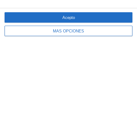
El seguro español activa dispositivos
especiales ante los últimos incendios
forestales
Acepto
MÁS OPCIONES
CaixaBank comercializará un seguro para
mascotas diseñado por SegurCaixa Adeslas