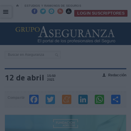
⌂
ESTUDIOS Y RANKINGS DE SEGUROS
☰
☰





LOGIN SUSCRIPTORES
12 de abril
Redacción
👤
15:50
2021
Compartir