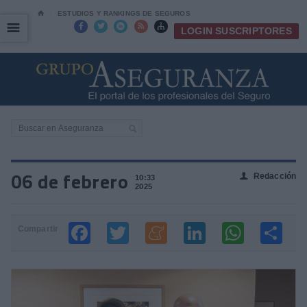
⌂
ESTUDIOS Y RANKINGS DE SEGUROS
☰
☰





LOGIN SUSCRIPTORES
06 de febrero
Redacción
👤
10:33
2025
Compartir