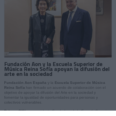
Fundación Aon y la Escuela Superior de
Música Reina Sofía apoyan la difusión del
arte en la sociedad
Fundación Aon España
y la
Escuela Superior de Música
Reina Sofía
han firmado un acuerdo de colaboración con el
objetivo de apoyar la difusión del Arte en la sociedad y
fomentar la igualdad de oportunidades para personas y
colectivos vulnerables.
Paloma O'Shea
, presidenta Fundadora de la Escuela Superior
de Música Reina Sofía, y
Pedro Tomey
, director general de