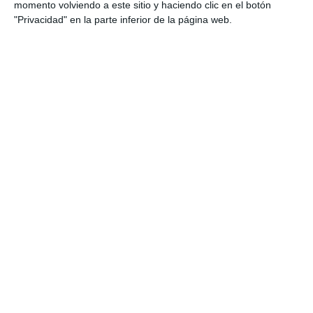
momento volviendo a este sitio y haciendo clic en el botón
"Privacidad" en la parte inferior de la página web.
LO ÚLTIMO
107 fallecidos en las carreteras en julio, a pesar de ser el 2º
registro más bajo de la historia
El peso del renting supone en 26,48% del total del mercado
La verdad sobre la IA en el seguro: qué funciona ya y qué sigue
siendo una promesa
Munich Re alcanza un beneficio de casi 4.000 millones y
mantiene sus previsiones para 2026
Allianz gana un 15,5% más en el semestre y confirma sus
objetivos para 2026
Generali dispara un 51,4% el beneficio operativo del negocio de
No Vida en España en el semestre
AXA XL adquiere S-RM, consultora especializada en inteligencia