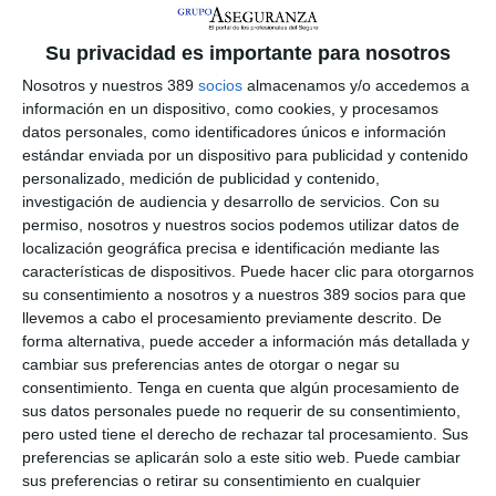
Fundación Aon España, han firmado el acuerdo que entre otras
iniciativas contempla la organización de un concierto benéfico
Su privacidad es importante para nosotros
en favor de los damnificados por la DANA y que conmemorará
el X Aniversario de la Fundación Aon España. El concierto
Nosotros y nuestros 389
socios
almacenamos y/o accedemos a
benéfico tendrá lugar en el Auditorio Sony de la Escuela Reina
información en un dispositivo, como cookies, y procesamos
Sofía.
datos personales, como identificadores únicos e información
estándar enviada por un dispositivo para publicidad y contenido
Pedro Tomey expresó que "es una satisfacción colaborar con la
personalizado, medición de publicidad y contenido,
Escuela Superior de Música Reina Sofía para contribuir
investigación de audiencia y desarrollo de servicios.
Con su
conjuntamente a crear un entorno más inclusivo y solidario,
permiso, nosotros y nuestros socios podemos utilizar datos de
enriquecer la vida cultural de la sociedad y promover el acceso
localización geográfica precisa e identificación mediante las
a la música como herramienta de transformación social".
Asimismo, añadió: "Este año hemos querido celebrar un
características de dispositivos. Puede hacer clic para otorgarnos
concierto benéfico para ayudar a los afectados por la DANA e
su consentimiento a nosotros y a nuestros 389 socios para que
impulsar la integración sociolaboral de personas en riesgo de
llevemos a cabo el procesamiento previamente descrito. De
exclusión a través de la música. No hay mejor lugar para llevar
forma alternativa, puede acceder a información más detallada y
a cabo este acto solidario, en el que conmemoraremos el
cambiar sus preferencias antes de otorgar o negar su
décimo aniversario de la Fundación Aon, que esta emblemática
consentimiento.
Tenga en cuenta que algún procesamiento de
Escuela, que refleja los valores y el compromiso que han
sus datos personales puede no requerir de su consentimiento,
guiado nuestra labor a lo largo de esta década".
pero usted tiene el derecho de rechazar tal procesamiento. Sus
Si quiere recibir diariamente y GRATIS noticias como
preferencias se aplicarán solo a este sitio web. Puede cambiar
esta, pinche aquí
sus preferencias o retirar su consentimiento en cualquier