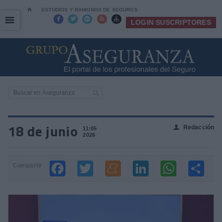
⌂
ESTUDIOS Y RANKINGS DE SEGUROS
☰
☰





LOGIN SUSCRIPTORES
18 de junio
Redacción
👤
11:05
2026
Compartir