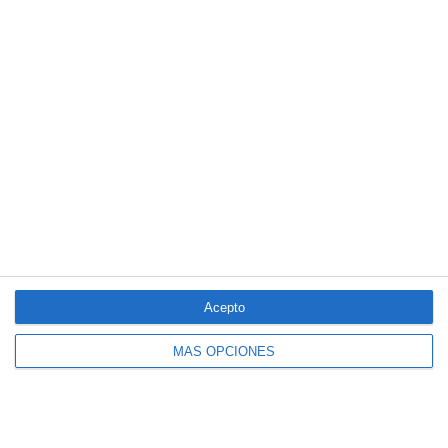
5/2025 del seguro obligatorio
LO MÁS VISTO
Acepto
MÁS OPCIONES
El seguro español activa dispositivos
especiales ante los últimos incendios
forestales