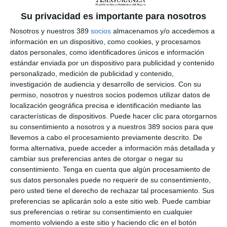
y que sirvió para que el
director de Seguros, José Antonio
Su privacidad es importante para nosotros
Fernández de Pinto, lanzara algunos mensajes a los
mediadores
. Asimismo, durante este encuentro el
Consorcio
Nosotros y nuestros 389
socios
almacenamos y/o accedemos a
de Compensación de Seguros aprovechó para proponer
información en un dispositivo, como cookies, y procesamos
que un sistema informático de colaboración sectorial se cree en
datos personales, como identificadores únicos e información
la industria ante siniestros muy graves.
estándar enviada por un dispositivo para publicidad y contenido
La junta también revisó los nuevos acuerdos de Cartas de
personalizado, medición de publicidad y contenido,
Condiciones que ha firmado en el último mes. El presidente
investigación de audiencia y desarrollo de servicios.
Con su
también dio cuenta de su
reciente reunión con la DGSFP
permiso, nosotros y nuestros socios podemos utilizar datos de
para abordar los temas regulatorios del sector que más
localización geográfica precisa e identificación mediante las
protagonismo tienen en la actualidad
. A lo largo del
características de dispositivos. Puede hacer clic para otorgarnos
encuentro también se hizo seguimiento de la aplicación de la
su consentimiento a nosotros y a nuestros 389 socios para que
Ley 10/2025 por la que se regulan los servicios de atención a la
llevemos a cabo el procesamiento previamente descrito. De
clientela respecto de los efectos que pueda tener sobre el
forma alternativa, puede acceder a información más detallada y
sector.
cambiar sus preferencias antes de otorgar o negar su
La junta directiva de la asociación finalizó el encuentro con una
consentimiento.
Tenga en cuenta que algún procesamiento de
reunión con
Betina Nickel
, CEO de ARAG en España, y que
sus datos personales puede no requerir de su consentimiento,
asistió al encuentro acompañada por
Juan Carlos Muñoz
y
pero usted tiene el derecho de rechazar tal procesamiento. Sus
Juan Dueñas
, director Comercial y director territorial de la
preferencias se aplicarán solo a este sitio web. Puede cambiar
zona Este de la compañía, respectivamente.
sus preferencias o retirar su consentimiento en cualquier
momento volviendo a este sitio y haciendo clic en el botón
Si quiere recibir diariamente y GRATIS noticias como