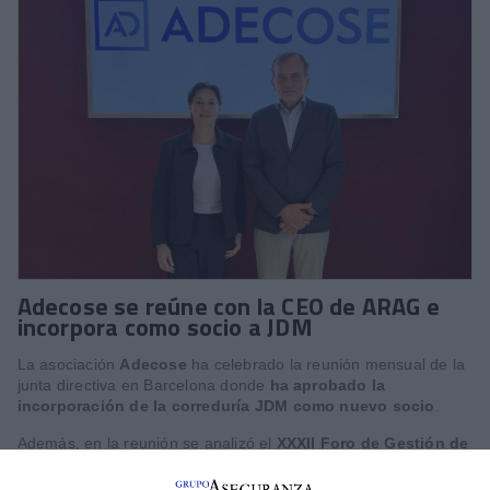
Adecose se reúne con la CEO de ARAG e
incorpora como socio a JDM
La asociación
Adecose
ha celebrado la reunión mensual de la
junta directiva en Barcelona donde
ha aprobado la
incorporación de la correduría JDM como nuevo socio
.
Además, en la reunión se analizó el
XXXII Foro de Gestión de
Corredurías y la Cena Anual Adecose 2026
celebrado
recientemente donde se dieron cita alrededor de 500 personas