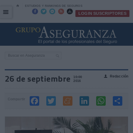
⌂
ESTUDIOS Y RANKINGS DE SEGUROS
☰
☰





LOGIN SUSCRIPTORES
26 de septiembre
Redacción
👤
10:00
2016
Compartir