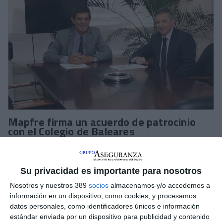
Mapfre firma un acuerdo de patrocinio
con el Colegio de Baleares
Mapfre
ha firmado un convenio de patrocinio con el
Colegio
de Mediadores de
Baleares
para las XXIII Jornadas del
Seguro Balear -2016, y los actos conmemorativos del 50
Su privacidad es importante para nosotros
Aniversario. En el acto de la firma estuvieron presentes
Daniel
Nosotros y nuestros 389
socios
almacenamos y/o accedemos a
Salamanca
, presidente del colegio, y
Ricardo Garzo
, director
Territorial de Baleares de Mapfre. Daniel Salamanca expresó
información en un dispositivo, como cookies, y procesamos
su satisfacción por la firma de este convenio, mientras que
datos personales, como identificadores únicos e información
Ricardo Garzo explicó la apuesta por la formación y los planes
estándar enviada por un dispositivo para publicidad y contenido