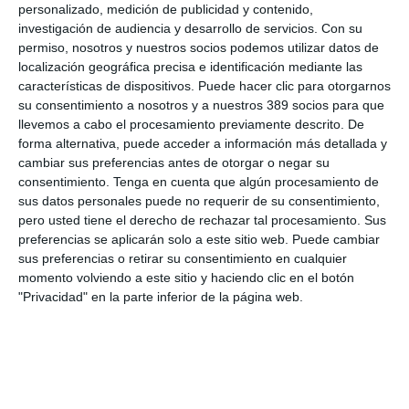
que tiene la entidad en Baleares para el próximo año, en lo
personalizado, medición de publicidad y contenido,
referente a una campaña de acercamiento y potenciación de
investigación de audiencia y desarrollo de servicios.
Con su
su red de mediadores profesionales.
permiso, nosotros y nuestros socios podemos utilizar datos de
localización geográfica precisa e identificación mediante las
características de dispositivos. Puede hacer clic para otorgarnos
LO ÚLTIMO
su consentimiento a nosotros y a nuestros 389 socios para que
llevemos a cabo el procesamiento previamente descrito. De
Reale asegura la 72ª edición del Festival Internacional de Teatro
forma alternativa, puede acceder a información más detallada y
Clásico de Mérida
cambiar sus preferencias antes de otorgar o negar su
Aún quedan reglamentos pendientes para completar la Ley
consentimiento.
Tenga en cuenta que algún procesamiento de
5/2025 del seguro obligatorio
sus datos personales puede no requerir de su consentimiento,
Swiss Re aumenta su beneficio neto un 9% hasta los 2.800
pero usted tiene el derecho de rechazar tal procesamiento. Sus
millones de dólares en el primer semestre
preferencias se aplicarán solo a este sitio web. Puede cambiar
sus preferencias o retirar su consentimiento en cualquier
Avanza: "El seguro continúa canalizando el ahorro de las
momento volviendo a este sitio y haciendo clic en el botón
familias"
"Privacidad" en la parte inferior de la página web.
La movilidad internacional plantea nuevos retos para el seguro
de Decesos
Debate profesional: ¿el incendio de Madrid se considera hecho
de la circulación?
Por aquí pasan los planes de Mapfre para un nuevo año récord
en beneficio…y la principal amenaza