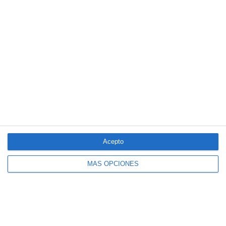
LO MÁS VISTO
Acepto
MÁS OPCIONES
El seguro español activa dispositivos
especiales ante los últimos incendios
forestales