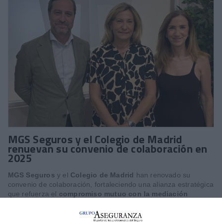
MGS Seguros y el Colegio de Madrid
renuevan su convenio de colaboración en
2025
MGS Seguros
y el
Colegio de Madrid
han renovado su
convenio de colaboración, fortaleciendo una alianza estratégica
que refuerza el
compromiso mutuo con la mediación
profesional.
Durante la firma se destacó el valor que aporta
esta colaboración basada en la confianza, la formación
continua y el apoyo institucional.