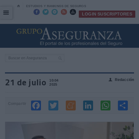
⌂
ESTUDIOS Y RANKINGS DE SEGUROS
☰
☰





LOGIN SUSCRIPTORES
21 de julio
Redacción
👤
10:04
2025
Compartir