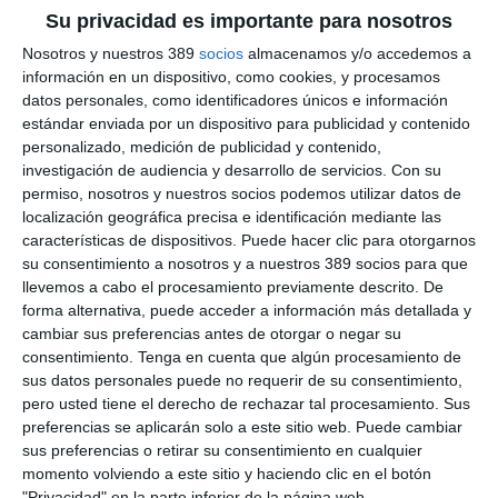
Su privacidad es importante para nosotros
Elena Jiménez de Andrade
, presidenta del Colegio, explicó
Nosotros y nuestros 389
socios
almacenamos y/o accedemos a
que esta renovación aporta a los mediadores madrileños
información en un dispositivo, como cookies, y procesamos
acceso a
recursos formativos
y de valor añadido, alineados
datos personales, como identificadores únicos e información
con las necesidades del sector.
estándar enviada por un dispositivo para publicidad y contenido
Por su parte,
Juan Ignacio Solano Pascual,
director territorial
personalizado, medición de publicidad y contenido,
del Canal Corredor de MGS, destacó que la renovación de este
investigación de audiencia y desarrollo de servicios.
Con su
acuerdo representa una
oportunidad clave
para seguir
permiso, nosotros y nuestros socios podemos utilizar datos de
fortaleciendo la relación con la mediación profesional, que es
localización geográfica precisa e identificación mediante las
un pilar fundamental del modelo de negocio de la aseguradora:
características de dispositivos. Puede hacer clic para otorgarnos
"Colaborar con el colegio nos permite avanzar juntos en el
su consentimiento a nosotros y a nuestros 389 socios para que
desarrollo del sector, apostando por la formación, la cercanía y
el crecimiento sostenido. Estamos convencidos de que este
llevemos a cabo el procesamiento previamente descrito. De
compromiso mutuo genera y seguirá generando valor para
forma alternativa, puede acceder a información más detallada y
todos."
cambiar sus preferencias antes de otorgar o negar su
consentimiento.
Tenga en cuenta que algún procesamiento de
Si quiere recibir diariamente y GRATIS noticias como esta,
sus datos personales puede no requerir de su consentimiento,
pinche aquí.
pero usted tiene el derecho de rechazar tal procesamiento. Sus
preferencias se aplicarán solo a este sitio web. Puede cambiar
sus preferencias o retirar su consentimiento en cualquier
momento volviendo a este sitio y haciendo clic en el botón
"Privacidad" en la parte inferior de la página web.