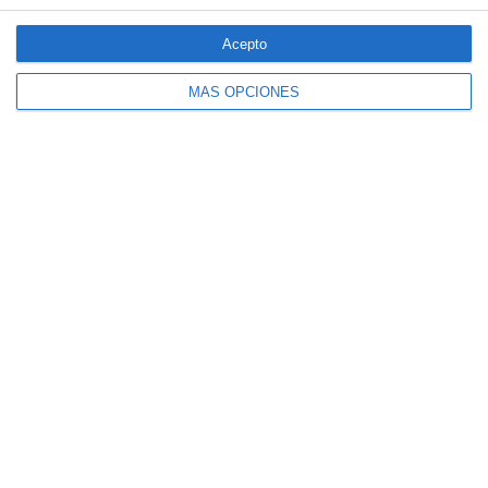
especiales ante los últimos incendios
forestales
Acepto
MÁS OPCIONES
CaixaBank comercializará un seguro para
mascotas diseñado por SegurCaixa Adeslas