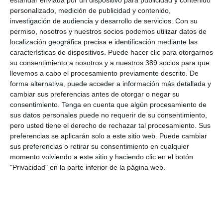
estándar enviada por un dispositivo para publicidad y contenido
incorporó a March RS.
personalizado, medición de publicidad y contenido,
investigación de audiencia y desarrollo de servicios.
Con su
permiso, nosotros y nuestros socios podemos utilizar datos de
localización geográfica precisa e identificación mediante las
características de dispositivos. Puede hacer clic para otorgarnos
LO ÚLTIMO
su consentimiento a nosotros y a nuestros 389 socios para que
llevemos a cabo el procesamiento previamente descrito. De
La verdad sobre la IA en el seguro: qué funciona ya y qué sigue
forma alternativa, puede acceder a información más detallada y
siendo una promesa
cambiar sus preferencias antes de otorgar o negar su
Munich Re alcanza un beneficio de casi 4.000 millones y
consentimiento.
Tenga en cuenta que algún procesamiento de
mantiene sus previsiones para 2026
sus datos personales puede no requerir de su consentimiento,
Allianz gana un 15,5% más en el semestre y confirma sus
pero usted tiene el derecho de rechazar tal procesamiento. Sus
objetivos para 2026
preferencias se aplicarán solo a este sitio web. Puede cambiar
Generali dispara un 51,4% el beneficio operativo del negocio de
sus preferencias o retirar su consentimiento en cualquier
No Vida en España en el semestre
momento volviendo a este sitio y haciendo clic en el botón
"Privacidad" en la parte inferior de la página web.
AXA XL adquiere S-RM, consultora especializada en inteligencia
corporativa y ciberseguridad
El Colegio de Castilla-La Mancha y Mapfre refuerzan su
colaboración
Reale asegura la 72ª edición del Festival Internacional de Teatro