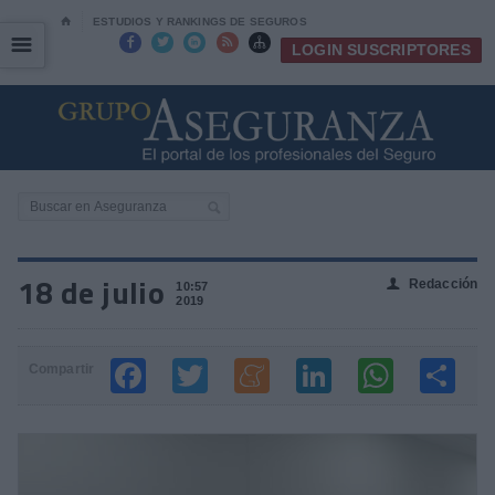
⌂
ESTUDIOS Y RANKINGS DE SEGUROS
☰
☰





LOGIN SUSCRIPTORES
18 de julio
Redacción
👤
10:57
2019
Compartir