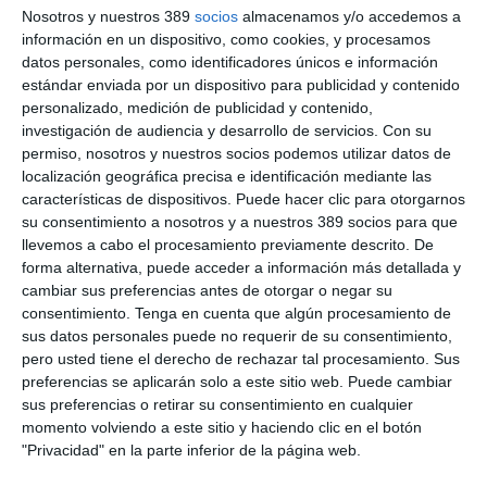
se entregó
durante la Convención Anual del Colegio,
Nosotros y nuestros 389
socios
almacenamos y/o accedemos a
celebrado con motivo del Día de la Patrona.
información en un dispositivo, como cookies, y procesamos
datos personales, como identificadores únicos e información
El premio lo recogió
Luis Miguel Ramiro, director Mediación
estándar enviada por un dispositivo para publicidad y contenido
Zona Sureste de Occident,
quien destacó: "Este
personalizado, medición de publicidad y contenido,
reconocimiento tiene un valor muy especial porque nace
directamente de la confianza y la valoración de los propios
investigación de audiencia y desarrollo de servicios.
Con su
mediadores, con quienes trabajamos cada día. Es el resultado
permiso, nosotros y nuestros socios podemos utilizar datos de
de una relación basada en la cercanía, la escucha y el
localización geográfica precisa e identificación mediante las
compromiso por ofrecerles el mejor servicio posible. Quiero
características de dispositivos. Puede hacer clic para otorgarnos
agradecer este premio al Colegio de Mediadores de Jaén y
su consentimiento a nosotros y a nuestros 389 socios para que
compartirlo con todo el equipo de Occident, cuyo esfuerzo
llevemos a cabo el procesamiento previamente descrito. De
diario hace posible seguir construyendo relaciones sólidas con
forma alternativa, puede acceder a información más detallada y
la mediación profesional".
cambiar sus preferencias antes de otorgar o negar su
Si quiere recibir diariamente y GRATIS noticias como esta,
consentimiento.
Tenga en cuenta que algún procesamiento de
pinche aquí.
sus datos personales puede no requerir de su consentimiento,
pero usted tiene el derecho de rechazar tal procesamiento. Sus
preferencias se aplicarán solo a este sitio web. Puede cambiar
LO ÚLTIMO
sus preferencias o retirar su consentimiento en cualquier
momento volviendo a este sitio y haciendo clic en el botón
La verdad sobre la IA en el seguro: qué funciona ya y qué sigue
"Privacidad" en la parte inferior de la página web.
siendo una promesa