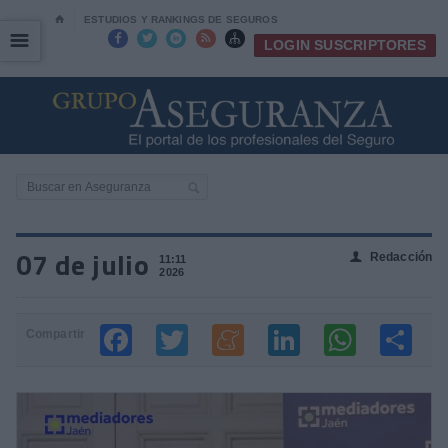
⌂
ESTUDIOS Y RANKINGS DE SEGUROS
☰
☰





LOGIN SUSCRIPTORES
07 de julio
Redacción
👤
11:11
2026
Compartir