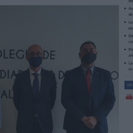
lo
Av
de
La
pa
De
co
Po
añ
La
ec
LO