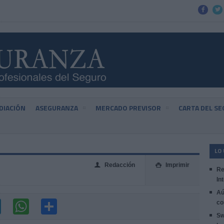


DIACIÓN
ASEGURANZA
MERCADO PREVISOR
CARTA DEL S
LO
Redacción
Imprimir
👤

Re
In
Aú
co
Sw