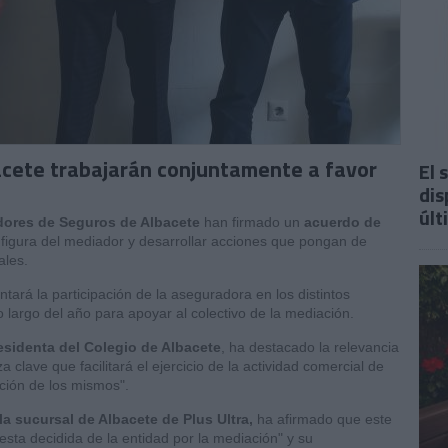
bacete trabajarán conjuntamente a favor
El 
dis
últ
dores de Seguros de Albacete
han firmado un
acuerdo de
a figura del mediador y desarrollar acciones que pongan de
ales.
ará la participación de la aseguradora en los distintos
lo largo del año para apoyar al colectivo de la mediación.
residenta del Colegio de Albacete
, ha destacado la relevancia
 clave que facilitará el ejercicio de la actividad comercial de
ación de los mismos".
la sucursal de Albacete de Plus Ultra,
ha afirmado que este
esta decidida de la entidad por la mediación" y su