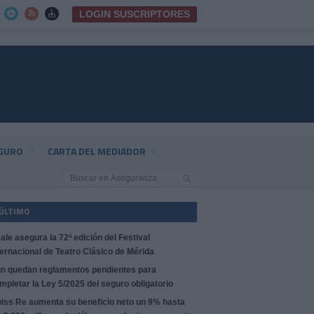
LOGIN SUSCRIPTORES



EGURO
CARTA DEL MEDIADOR
 ÚLTIMO
ale asegura la 72ª edición del Festival
ternacional de Teatro Clásico de Mérida
n quedan reglamentos pendientes para
mpletar la Ley 5/2025 del seguro obligatorio
iss Re aumenta su beneficio neto un 9% hasta