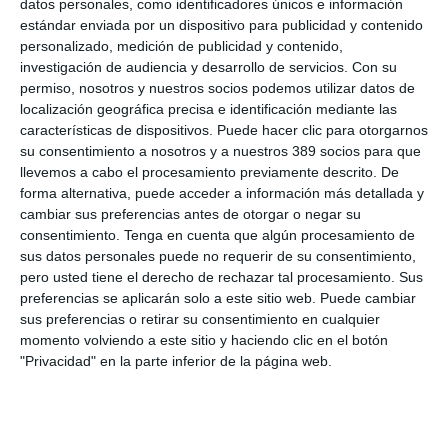
datos personales, como identificadores únicos e información
sobre el futuro de la profesión. Para la institución colegial, la
estándar enviada por un dispositivo para publicidad y contenido
Presidencia de Honor de la Casa Real subraya la importancia
personalizado, medición de publicidad y contenido,
social y económica del sector asegurador y de la figura del
investigación de audiencia y desarrollo de servicios.
Con su
mediador.
permiso, nosotros y nuestros socios podemos utilizar datos de
localización geográfica precisa e identificación mediante las
Si quiere recibir diariamente y GRATIS noticias como esta,
pinche aquí.
características de dispositivos. Puede hacer clic para otorgarnos
su consentimiento a nosotros y a nuestros 389 socios para que
llevemos a cabo el procesamiento previamente descrito. De
forma alternativa, puede acceder a información más detallada y
LO ÚLTIMO
cambiar sus preferencias antes de otorgar o negar su
consentimiento.
Tenga en cuenta que algún procesamiento de
Reale asegura la 72ª edición del Festival Internacional de Teatro
Clásico de Mérida
sus datos personales puede no requerir de su consentimiento,
pero usted tiene el derecho de rechazar tal procesamiento. Sus
Aún quedan reglamentos pendientes para completar la Ley
preferencias se aplicarán solo a este sitio web. Puede cambiar
5/2025 del seguro obligatorio
sus preferencias o retirar su consentimiento en cualquier
Swiss Re aumenta su beneficio neto un 9% hasta los 2.800
momento volviendo a este sitio y haciendo clic en el botón
millones de dólares en el primer semestre
"Privacidad" en la parte inferior de la página web.
Avanza: "El seguro continúa canalizando el ahorro de las
familias"
La movilidad internacional plantea nuevos retos para el seguro
de Decesos