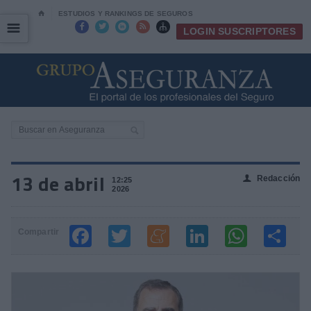
⌂
ESTUDIOS Y RANKINGS DE SEGUROS
☰
☰





LOGIN SUSCRIPTORES
13 de abril
Redacción
👤
12:25
2026
Compartir