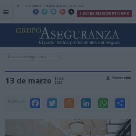
⌂
ESTUDIOS Y RANKINGS DE SEGUROS
☰
☰





LOGIN SUSCRIPTORES
13 de marzo
Redacción
👤
10:19
2024
Compartir