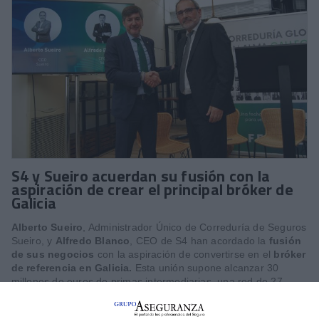
S4 y Sueiro acuerdan su fusión con la
aspiración de crear el principal bróker de
Galicia
Alberto Sueiro
, Administrador Único de Correduría de Seguros
Sueiro, y
Alfredo Blanco
, CEO de S4 han acordado la
fusión
de sus negocios
con la aspiración de convertirse en el
bróker
de referencia en Galicia.
Esta unión supone alcanzar 30
millones de euros de primas intermediarias, una red de 27
oficinas en la Península Ibérica y más de 17.000 clientes
asegurados.