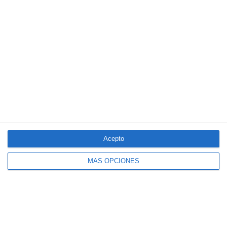
LO MÁS VISTO
Acepto
MÁS OPCIONES
El seguro español activa dispositivos
especiales ante los últimos incendios
forestales