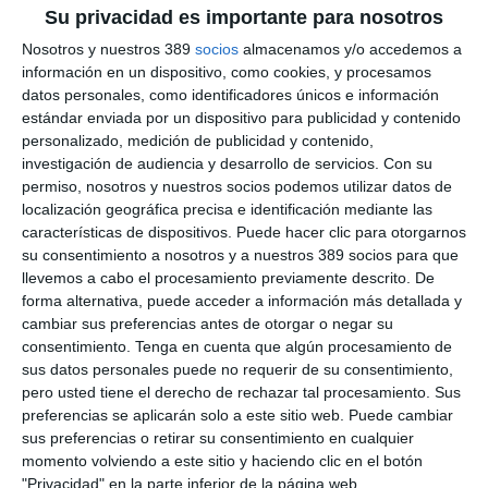
Su privacidad es importante para nosotros
La firma del acuerdo tuvo lugar en un acto celebrado en
Santiago de Compostela al que asistieron más de 60 personas,
Nosotros y nuestros 389
socios
almacenamos y/o accedemos a
entre ellos, representantes de las principales compañías
información en un dispositivo, como cookies, y procesamos
aseguradoras, siendo así testigos de la firma del acuerdo,
datos personales, como identificadores únicos e información
además de la piragüista y subcampeona olímpica
Teresa
estándar enviada por un dispositivo para publicidad y contenido
Portela
, quien desde 2022 ejerce como embajadora de marca
personalizado, medición de publicidad y contenido,
de S4.
investigación de audiencia y desarrollo de servicios.
Con su
Alberto Sueiro ha repasado en su discurso los más de 70 años
permiso, nosotros y nuestros socios podemos utilizar datos de
de historia de la empresa y la necesidad de evolucionar para
localización geográfica precisa e identificación mediante las
redimensionar la correduría
con el objetivo de ser
características de dispositivos. Puede hacer clic para otorgarnos
competitivos en el siglo XXI.
su consentimiento a nosotros y a nuestros 389 socios para que
llevemos a cabo el procesamiento previamente descrito. De
Alfredo Blanco también ha recordado brevemente los orígenes
forma alternativa, puede acceder a información más detallada y
de S4. Ha continuado presentando la dimensión que alcanza la
nueva empresa, y asumiendo con orgullo y responsabilidad el
cambiar sus preferencias antes de otorgar o negar su
gran reto de dirigir este nuevo proyecto empresarial, que nace
consentimiento.
Tenga en cuenta que algún procesamiento de
con la ambición de convertirse en la
primera correduría de
sus datos personales puede no requerir de su consentimiento,
seguros de capital 100% gallego.
pero usted tiene el derecho de rechazar tal procesamiento. Sus
preferencias se aplicarán solo a este sitio web. Puede cambiar
Si quiere recibir diariamente y GRATIS noticias como esta,
sus preferencias o retirar su consentimiento en cualquier
pinche aquí.
momento volviendo a este sitio y haciendo clic en el botón
"Privacidad" en la parte inferior de la página web.