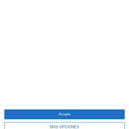
corporativa y ciberseguridad
El Colegio de Castilla-La Mancha y Mapfre refuerzan su
colaboración
Reale asegura la 72ª edición del Festival Internacional de Teatro
Clásico de Mérida
Aún quedan reglamentos pendientes para completar la Ley
5/2025 del seguro obligatorio
LO MÁS VISTO
Acepto
MÁS OPCIONES