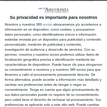
capacidades técnicas y soluciones internacionales con un
profundo conocimiento del entorno local y de las necesidades
específicas de cada cliente". Borrás señala que "sumarme a
Su privacidad es importante para nosotros
Sabseg supone participar en un proyecto muy estimulante, con
una visión ambiciosa, pero al mismo tiempo muy orientada a
Nosotros y nuestros 389
socios
almacenamos y/o accedemos a
las personas y al servicio. Abrir esta oficina en Vigo tiene un
información en un dispositivo, como cookies, y procesamos
significado muy especial para mí porque es mi ciudad y nos
datos personales, como identificadores únicos e información
permitirá aportar un valor diferencial de cercanía, conocimiento
estándar enviada por un dispositivo para publicidad y contenido
local y una atención muy personalizada, combinados con el
personalizado, medición de publicidad y contenido,
nivel de profesionalización y capacidades técnicas de un gran
investigación de audiencia y desarrollo de servicios.
Con su
grupo". "Nuestro objetivo es convertirnos en un socio de
referencia para las empresas de la zona, acompañándolas en
permiso, nosotros y nuestros socios podemos utilizar datos de
la gestión de sus riesgos con soluciones adaptadas a cada
localización geográfica precisa e identificación mediante las
realidad y con una clara vocación de crecimiento y desarrollo
características de dispositivos. Puede hacer clic para otorgarnos
del equipo en Galicia", añade.
su consentimiento a nosotros y a nuestros 389 socios para que
llevemos a cabo el procesamiento previamente descrito. De
Por su parte,
Juan Martínez Bouzo
, director general de
forma alternativa, puede acceder a información más detallada y
Mercados, broking y especialidades de Sabseg y miembro del
cambiar sus preferencias antes de otorgar o negar su
Consejo del Grupo, ha destacado que "la apertura de Vigo
consentimiento.
Tenga en cuenta que algún procesamiento de
responde a nuestra voluntad de seguir creciendo cerca de las
empresas y de los territorios con gran dinamismo económico.
sus datos personales puede no requerir de su consentimiento,
Galicia tiene un enorme potencial empresarial y queremos
pero usted tiene el derecho de rechazar tal procesamiento. Sus
acompañar ese crecimiento con un servicio asegurador
preferencias se aplicarán solo a este sitio web. Puede cambiar