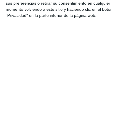
especializado, cercano y con capacidad para ofrecer
sus preferencias o retirar su consentimiento en cualquier
soluciones de alto valor añadido. Es un momento muy especial
momento volviendo a este sitio y haciendo clic en el botón
profesional pero también personal, creemos que Vigo se
"Privacidad" en la parte inferior de la página web.
merece un proyecto como éste".
Si quiere recibir diariamente y GRATIS noticias como
esta, pinche aquí
LO ÚLTIMO
La verdad sobre la IA en el seguro: qué funciona ya y qué sigue
siendo una promesa
Munich Re alcanza un beneficio de casi 4.000 millones y
mantiene sus previsiones para 2026
Allianz gana un 15,5% más en el semestre y confirma sus
objetivos para 2026
Generali dispara un 51,4% el beneficio operativo del negocio de
No Vida en España en el semestre
AXA XL adquiere S-RM, consultora especializada en inteligencia