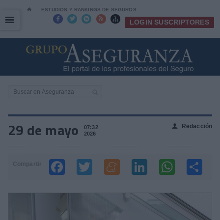
⌂
ESTUDIOS Y RANKINGS DE SEGUROS
☰
☰





LOGIN SUSCRIPTORES
29 de mayo
Redacción
👤
07:32
2026
Compartir