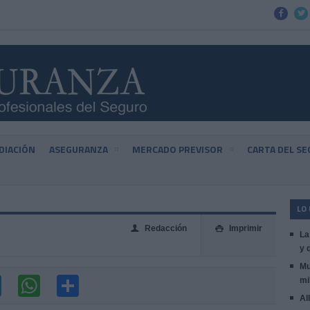


DIACIÓN
ASEGURANZA
MERCADO PREVISOR
CARTA DEL S
LO
Redacción
Imprimir
👤

La
y 
Mu
mi
Al