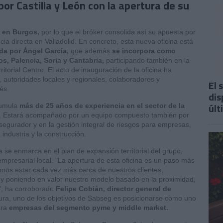
or Castilla y León con la apertura de su
 en Burgos,
por lo que el bróker consolida así su apuesta por
ia directa en Valladolid. En concreto, esta nueva oficina está
da por Ángel García,
que además
se incorpora como
s, Palencia, Soria y Cantabria,
participando también en la
ritorial Centro. El acto de inauguración de la oficina ha
s, autoridades locales y regionales, colaboradores y
El 
és.
dis
últ
cumula
más de 25 años de experiencia en el sector de la
. Estará acompañado por un equipo compuesto también por
asegurador y en la gestión integral de riesgos para empresas,
industria y la construcción.
 se enmarca en el plan de expansión territorial del grupo,
 empresarial local. "La apertura de esta oficina es un paso más
emos estar cada vez más cerca de nuestros clientes,
 poniendo en valor nuestro modelo basado en la proximidad,
a", ha corroborado
Felipe Cobián, director general de
tura, uno de los objetivos de Sabseg es posicionarse como uno
ara
empresas del segmento pyme y middle market.