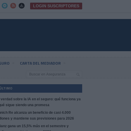
LOGIN SUSCRIPTORES



EGURO
CARTA DEL MEDIADOR
 ÚLTIMO
 verdad sobre la IA en el seguro: qué funciona ya
qué sigue siendo una promesa
nich Re alcanza un beneficio de casi 4.000
llones y mantiene sus previsiones para 2026
lianz gana un 15,5% más en el semestre y