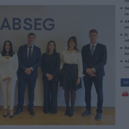
co
Ge
ne
AX
in
El
re
Re
In
Aú
co
LO