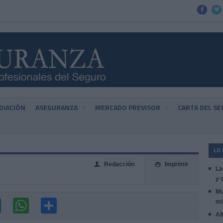


DIACIÓN
ASEGURANZA
MERCADO PREVISOR
CARTA DEL S
LO
Redacción
Imprimir
👤

La
y 
Mu
mi
Al