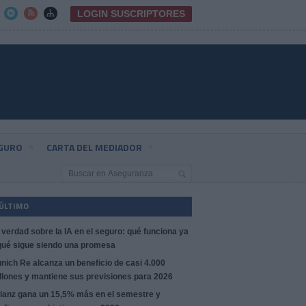
LOGIN SUSCRIPTORES



EGURO
CARTA DEL MEDIADOR
 ÚLTIMO
 verdad sobre la IA en el seguro: qué funciona ya
qué sigue siendo una promesa
nich Re alcanza un beneficio de casi 4.000
llones y mantiene sus previsiones para 2026
lianz gana un 15,5% más en el semestre y