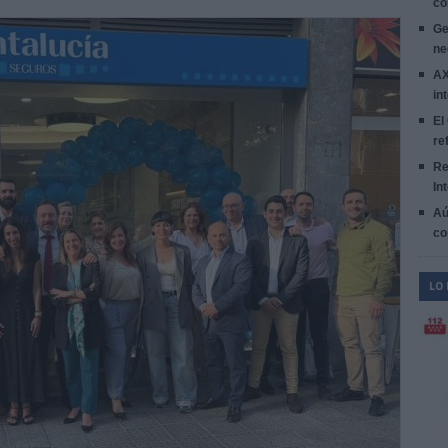
co
Ge
ne
AX
in
El
re
Re
In
Aú
co
LO