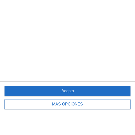
5/2025 del seguro obligatorio
LO MÁS VISTO
Acepto
MÁS OPCIONES
El seguro español activa dispositivos
especiales ante los últimos incendios
forestales