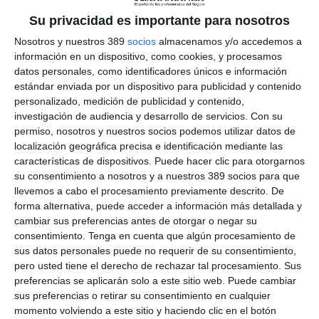
que esto redunde en una mejora en los servicios que prestan a
Su privacidad es importante para nosotros
los ciudadanos.
Nosotros y nuestros 389
socios
almacenamos y/o accedemos a
Se añade en la nota explicativa, sin concretar detalles, que con
información en un dispositivo, como cookies, y procesamos
esta iniciativa se permitirá acceder a recursos económicos
datos personales, como identificadores únicos e información
importantes a una parte destacada de la distribución y de esta
manera conseguir "
acelerar exponencialmente la
estándar enviada por un dispositivo para publicidad y contenido
digitalización
de los procesos para estar a la altura de los
personalizado, medición de publicidad y contenido,
avances en digitalización de las grandes aseguradoras". Se
investigación de audiencia y desarrollo de servicios.
Con su
apunta que todo ello "no solo ayudaría a estas pymes y
permiso, nosotros y nuestros socios podemos utilizar datos de
autónomos en el reto de la digitalización, sino también a los
localización geográfica precisa e identificación mediante las
ciudadanos en su relación diaria con el sector asegurador.
características de dispositivos. Puede hacer clic para otorgarnos
su consentimiento a nosotros y a nuestros 389 socios para que
La iniciativa se liga al
programa Next Generation EU
que se
centra en áreas como la transición ecológica, la transformación
llevemos a cabo el procesamiento previamente descrito. De
digital, la educación o la mejora en la protección social. Cuenta
forma alternativa, puede acceder a información más detallada y
con una dotación de 47.500 millones de euros, de los que a
cambiar sus preferencias antes de otorgar o negar su
España le corresponderían casi
12.400 millones
.
consentimiento.
Tenga en cuenta que algún procesamiento de
sus datos personales puede no requerir de su consentimiento,
Proyecto CIMA
pero usted tiene el derecho de rechazar tal procesamiento. Sus
Hay que recordar que CIMA tiene la intención de responder a la
preferencias se aplicarán solo a este sitio web. Puede cambiar
necesidad de contar con un único punto de encuentro que
sus preferencias o retirar su consentimiento en cualquier
garantice la calidad, estandarización y corrección de los datos
momento volviendo a este sitio y haciendo clic en el botón