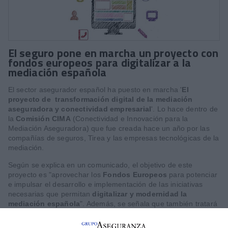
El seguro pone en marcha un proyecto con
fondos europeos para digitalizar a la
mediación española
El sector asegurador español ha puesto en marcha '
El
proyecto de transformación digital de la mediación
aseguradora y conectividad empresarial
'. Lo hace dentro de
la
Comisión CIMA
(Conectividad e Innovación para la
Mediación Aseguradora) que fue creada hace un año por las
compañías de seguros, Tirea y las empresas tecnológicas de la
mediación.
Según se explica en un comunicado, el objetivo de este
proyecto es "aprovechar los
Fondos Europeos
para potenciar
e impulsar el desarrollo e implementación de las iniciativas
necesarias que permitan
digitalizar y modernidad la
mediación española
". Además, se señala que también tratará
de
adaptar las capacidades
de conectividad para optimizar
sus operaciones con las entidades de seguros y los clientes, y