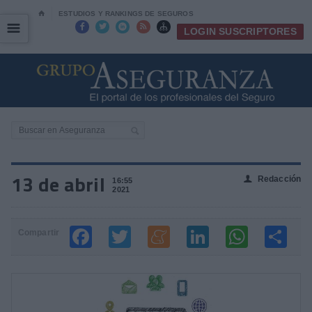
⌂
ESTUDIOS Y RANKINGS DE SEGUROS
☰
☰





LOGIN SUSCRIPTORES
13 de abril
Redacción
👤
16:55
2021
Compartir