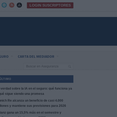
LOGIN SUSCRIPTORES



EGURO
CARTA DEL MEDIADOR
 ÚLTIMO
 verdad sobre la IA en el seguro: qué funciona ya
qué sigue siendo una promesa
nich Re alcanza un beneficio de casi 4.000
llones y mantiene sus previsiones para 2026
lianz gana un 15,5% más en el semestre y