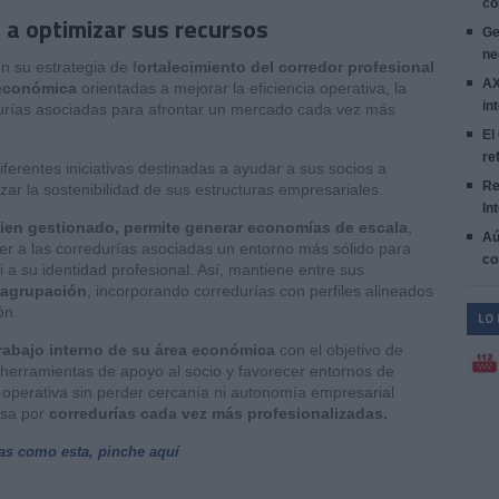
co
 a optimizar sus recursos
Ge
ne
 su estrategia de f
ortalecimiento del corredor profesional
AX
 económica
orientadas a mejorar la eficiencia operativa, la
in
durías asociadas para afrontar un mercado cada vez más
El
re
ferentes iniciativas destinadas a ayudar a sus socios a
Re
zar la sostenibilidad de sus estructuras empresariales.
In
bien gestionado, permite generar economías de escala
,
Aú
er a las corredurías asociadas un entorno más sólido para
co
 a su identidad profesional. Así, mantiene entre sus
 agrupación
, incorporando corredurías con perfiles alineados
ón.
LO
trabajo interno de su área económica
con el objetivo de
 herramientas de apoyo al socio y favorecer entornos de
operativa sin perder cercanía ni autonomía empresarial
asa por
corredurías cada vez más profesionalizadas.
ias como esta, pinche aquí