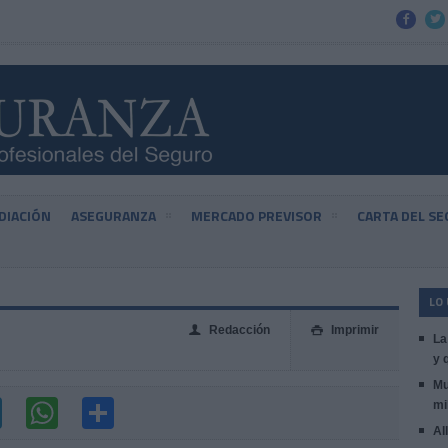


DIACIÓN
ASEGURANZA
MERCADO PREVISOR
CARTA DEL S
LO
Redacción
Imprimir
👤

La
y 
Mu
mi
Al