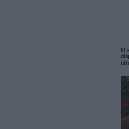
El 
dis
últ